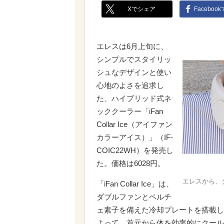
Xでシェア
Faceboo
エレスは6月上旬に、
シンプルでスタイリッ
シュなデザインと使い
心地のよさを追求し
た、ハイブリッド式ネ
ッククーラー「iFan
Collar Ice（アイファン
カラーアイス）」（IF-
COIC22WH）を発売し
た。価格は6028円。
エレスから、
「iFan Collar Ice」は、
ダブルファンとペルチ
ェ素子を備えた冷却プレートを搭載し
よって、首元から体を効率的にクール