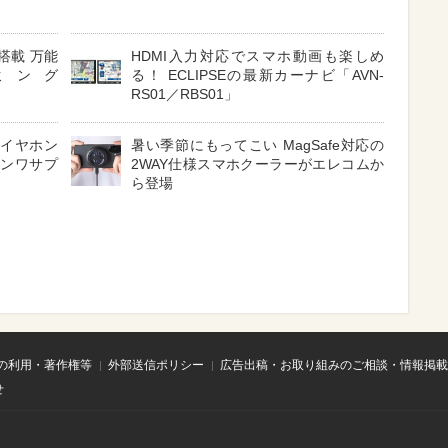
搭載 万能
HDMI入力対応でスマホ動画も楽しめ
ミング
る！ ECLIPSEの最新カーナビ「AVN-
RS01／RBS01」
 イヤホン
暑い季節にもってこい MagSafe対応の
サンワサプ
2WAY仕様スマホクーラーがエレコムか
ら登場
の利用・著作権等
外部送信ポリシー
広告出稿・お取り組みのご相談・情報掲載
せ