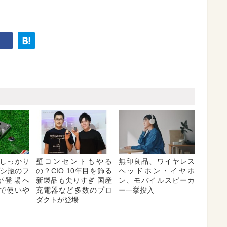
しっかり
壁コンセントもやる
無印良品、ワイヤレス
プシ瓶のフ
の？CIO 10年目を飾る
ヘッドホン・イヤホ
が登場へ
新製品も尖りすぎ 国産
ン、モバイルスピーカ
対応で使いや
充電器など多数のプロ
ー一挙投入
ダクトが登場