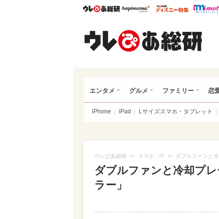
ウレぴあ総研
ハピママ*
ウレぴあ
ウレ
エンタメ
グルメ
ファミリー
恋
iPhone
iPad
Lサイズスマホ・タブレット
>
>
ウレぴあ総研
スマホ・IT
ダブルファンと冷
ダブルファンと冷却プレ
ラー」