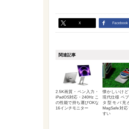
X
Facebook
関連記事
2.5K画質・ペン入力・
懐かしいけど
iPadOS対応・240Hz こ
現代仕様 ペ
の性能で持ち運びOKな
タ型モバ充
16インチモニター
MagSafe
すい