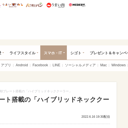
総研 ディズニー特集
mimot.
うまいめし
うまいパン
うまい肉
Medery.
ぴあ総研（うれぴあ）
愛
ライフスタイル
スマホ・IT
シゴト
プレゼント＆キャンペ
アプリ
Android
Facebook
LINE
ソーシャルメディア
Mac
Windows
却プレート搭載の「ハイブリッドネッククーラー」
ート搭載の「ハイブリッドネッククー
2022.6.16 19:30配信