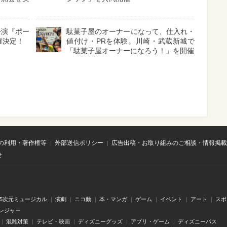
公演『ポー
駄菓子屋のオーナーになって、仕入れ・
催決定！
値付け・PRを体験。川崎・武蔵新城で
「駄菓子屋オーナーになろう！」を開催
の利用・著作権等
外部送信ポリシー
広告出稿・お取り組みのご相談・情報掲載
せ
.5次元ミュージカル
演劇
ニコ動
本・マンガ
ゲーム
イベント
アート
スポ
レジャー
混雑対策
テレビ・映画
ディズニーグッズ
アプリ・ゲーム
ディズニーパス