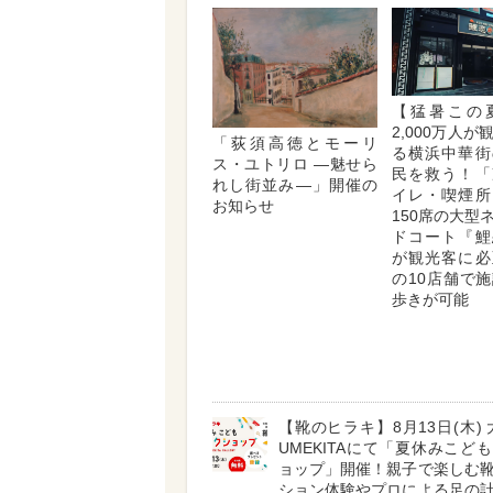
【猛暑この
2,000万人
「荻須高徳とモーリ
る横浜中華街
ス・ユトリロ ―魅せら
民を救う！「
れし街並み―」開催の
イレ・喫煙所
お知らせ
150席の大型
ドコート『鯉
が観光客に必
の10店舗で
歩きが可能
【靴のヒラキ】8月13日(木) 
UMEKITAにて「夏休みこど
ョップ」開催！親子で楽しむ
ション体験やプロによる足の