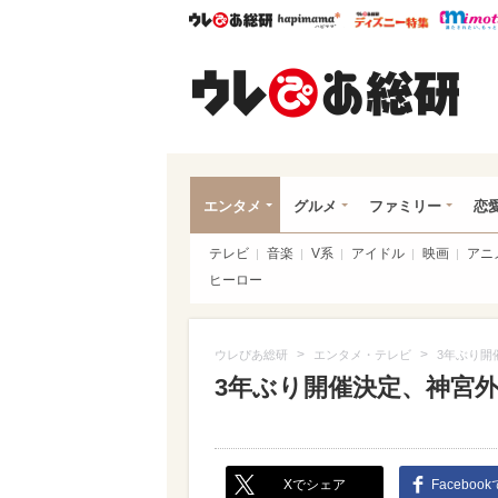
ウレぴあ総研
ハピママ*
ウレぴあ
ウレ
エンタメ
グルメ
ファミリー
恋
テレビ
音楽
V系
アイドル
映画
アニ
ヒーロー
>
>
ウレぴあ総研
エンタメ・テレビ
3年ぶり開
3年ぶり開催決定、神宮
Xでシェア
Faceboo