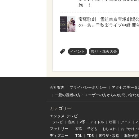
施！！
宝塚歌劇 雪組東京宝塚劇場
の一族』千秋楽ライブ中継 開
>
イベント
祭り・花火大会
会社案内
プライバシーポリシー
アクセスデータ
一般の読者の方・ユーザーの方からのお問い合わ
カテゴリー
エンタメ･テレビ
テレビ
音楽
V系
アイドル
映画
アニメ
2
ファミリー
家庭
子ども
おしゃれ
おでかけ・
ディズニー
TDL
TDS
裏ワザ・攻略
混雑予想