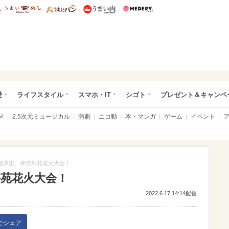
総研 ディズニー特集
mimot.
うまいめし
うまいパン
うまい肉
Medery.
ぴあ総研（うれぴあ）
愛
ライフスタイル
スマホ・IT
シゴト
プレゼント＆キャンペ
メ
2.5次元ミュージカル
演劇
ニコ動
本・マンガ
ゲーム
イベント
催決定、神宮外苑花火大会！
外苑花火大会！
2022.6.17 14:14配信
kでシェア