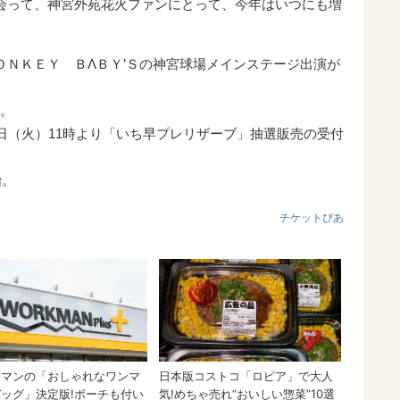
会って、神宮外苑花火ファンにとって、今年はいつにも増
ＯＮＫＥＹ ＢΛＢＹ’Ｓの神宮球場メインステージ出演が
。
1日（火）11時より「いち早プレリザーブ」抽選販売の受付
始。
チケットぴあ