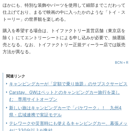
ほかにも、特別な装飾やパーツを使用して細部までこだわって
仕上げており、まるで映画の中に入ったかのような「トイ・ス
トーリー」の世界観を楽しめる。
購入を希望する場合は、トイファクトリー直営店舗（東京店を
除く）にてエントリーシートによる申し込みが必要で、抽選販
売となる。なお、トイファクトリー正規ディーラー店では販売
方法が異なる。
BCN＋R
関連リンク
キャンピングカーが「定額で乗り放題」のサブスクサービス
Carstay、GWはペットとのキャンピングカー旅行を楽し
む 専用サイトオープン
新しい旅はキャンピングカーで「バケワーク」！ 九州4
県・広域連携で実証モデル
テレワークや災害時にも使えるキャンピングカー、幕張メッ
セに330台以上が集結