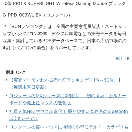
10位 PRO X SUPERLIGHT Wireless Gaming Mouse ブラック
G-PPD-003WL-BK（ロジクール）
＊「BCNランキング」は、全国の主要家電量販店・ネットショ
ップからパソコン本体、デジタル家電などの実売データを毎日
収集・集計しているPOSデータベースで、日本の店頭市場の約
4割（パソコンの場合）をカバーしています。
BCN＋R
関連リンク
【実売データでわかる売れ筋ランキング（1位～50位）】
（毎週木曜日更新）
ロジクールのMXシリーズに新製品！ 初のメカニカルキー
ボードや最上位マウスの進化版
社員人気No.1マウスが進化！ 握りやすい＆静音のBluetooth
5ボタンモデル
ロジクールの縦型マウスに待望の小型モデル！ カラバリも