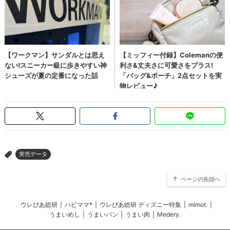
実売データ
>
ページの先頭へ
ウレぴあ総研
|
ハピママ*
|
ウレぴあ総研 ディズニー特集
|
mimot.
|
うまいめし
|
うまいパン
|
うまい肉
|
Medery.