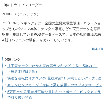
10位 ドライブレコーダー
ZDR038（コムテック）
＊「BCNランキング」は、全国の主要家電量販店・ネットショ
ップからパソコン本体、デジタル家電などの実売データを毎日
収集・集計しているPOSデータベースで、日本の店頭市場の約
4割（パソコンの場合）をカバーしています。
BCN＋R
関連リンク
【実売データでわかる売れ筋ランキング（1位～50位）】
（毎週木曜日更新）
快適な運転にオススメの“花粉対策”！ 用意したいグッズ5選
キャンピングカーが「定額で乗り放題」のサブスクサービス
5万円台の公道走行可能な電動キックボード、ビックカメラ
で取り扱い開始