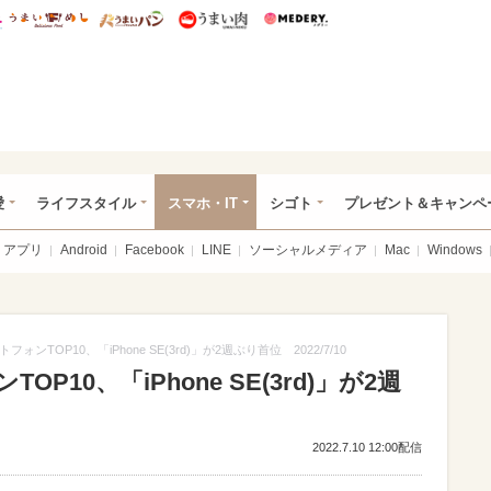
総研 ディズニー特集
mimot.
うまいめし
うまいパン
うまい肉
Medery.
ぴあ総研（うれぴあ）
愛
ライフスタイル
スマホ・IT
シゴト
プレゼント＆キャンペ
アプリ
Android
Facebook
LINE
ソーシャルメディア
Mac
Windows
ンTOP10、「iPhone SE(3rd)」が2週ぶり首位 2022/7/10
10、「iPhone SE(3rd)」が2週
2022.7.10 12:00配信