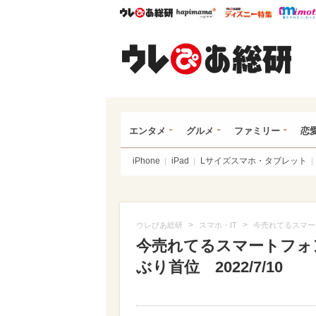
ウレぴあ総研
ハピママ*
ウレぴあ
ウレ
エンタメ
グルメ
ファミリー
恋
iPhone
iPad
Lサイズスマホ・タブレット
>
>
ウレぴあ総研
スマホ・IT
今売れてるスマートフォ
今売れてるスマートフォンTOP
ぶり首位 2022/7/10