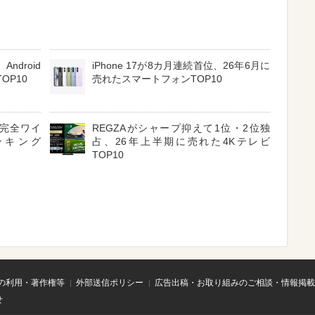
ndroid
iPhone 17が8カ月連続首位、26年6月に
OP10
売れたスマートフォンTOP10
3 完全ワイ
REGZAがシャープ抑えて1位・2位独
ンキング
占、26年上半期に売れた4Kテレビ
TOP10
の利用・著作権等
外部送信ポリシー
広告出稿・お取り組みのご相談・情報掲載
せ