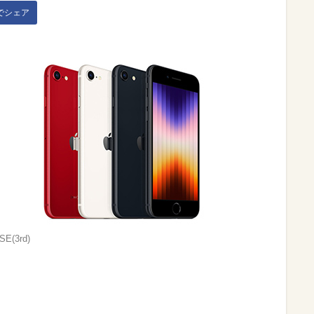
kでシェア
SE(3rd)