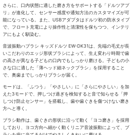
さらに、口内状態に適した磨き方をサポートする「ドルツアプ
リ」が進化して、センサー感度や通知方法のカスタマイズが可
能になっている。また、USBアダプタはドルツ初の防水タイプ
で、フロート充電により操作性と清潔性を保ちつつ、インテリ
アにもよく馴染む。
音波振動ハブラシ キッズドルツ EW-DK31は、先端の毛丈が長
いこだわりのエッジ形状ブラシによって、生え変わり時期で歯
の高さが異なる子どもの口内でもしっかり磨ける。子どもの小
さな口に適した「薄ヘッド細ネックブラシ」を採用すること
で、奥歯までしっかりブラシが届く。
モードは、「ふつう」「やさしい」に「さらにやさしい」を加
えた3モードで、押しつけ過ぎを検知すると音で知らせる「押
しつけ防止センサー」を搭載し、歯や歯ぐきを傷つけない磨き
方へと導く。
ブラシ動作は、歯ぐきの形状に沿って動く「ヨコ磨き」を採用
しており、ヨコ方向へ細かく動くリニア音波振動によって、ブ
ラシを歯に当てるだけでやさしくきれいに磨ける。