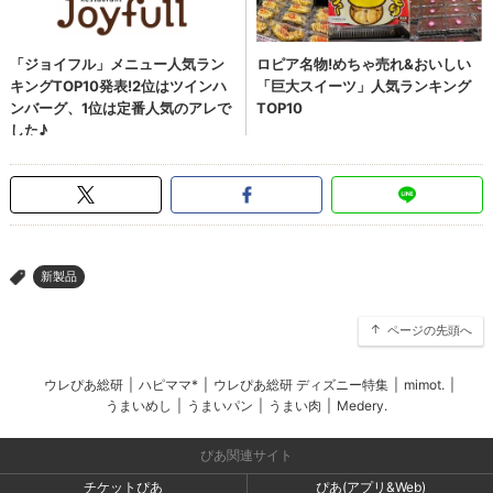
新製品
>
ページの先頭へ
ウレぴあ総研
|
ハピママ*
|
ウレぴあ総研 ディズニー特集
|
mimot.
|
うまいめし
|
うまいパン
|
うまい肉
|
Medery.
ぴあ関連サイト
チケットぴあ
ぴあ(アプリ&Web)