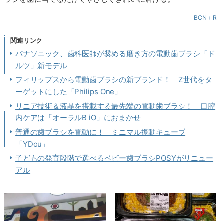
BCN＋R
関連リンク
パナソニック、歯科医師が奨める磨き方の電動歯ブラシ「ド
ルツ」新モデル
フィリップスから電動歯ブラシの新ブランド！ Z世代をタ
ーゲットにした「Philips One」
リニア技術＆液晶を搭載する最先端の電動歯ブラシ！ 口腔
内ケアは「オーラルB iO」におまかせ
普通の歯ブラシを電動に！ ミニマル振動キューブ
「YDou」
子どもの発育段階で選べるベビー歯ブラシPOSYがリニュー
アル