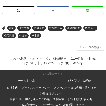
芸能
仲野太賀
伊藤英明
佐久間由衣
初恋の悪魔
坂元裕二
>
松岡茉優
林遣都
柄本佑
ページの先頭へ
ウレぴあ総研
|
ハピママ*
|
ウレぴあ総研 ディズニー特集
|
mimot.
|
うまいめし
|
うまいパン
|
うまい肉
|
Medery.
ぴあ関連サイト
チケットぴあ
ぴあ(アプリ&Web)
会社案内
プライバシーポリシー
アクセスデータの利用・著作権等
外部送信ポリシー
広告出稿・お取り組みのご相談・情報掲載・その他お問い合わせ
一般の読者の方・ユーザーの方からのお問い合わせ