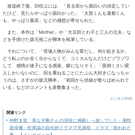
放送終了後、SNS上には、「見る前から面白いの決定してい
たけど、見たらやっぱり面白かった」「太賀くんも遣都くん
も、やっぱり最高」などの感想が寄せられた。
また、本作は「Mother」や「大豆田とわ子と三人の元夫」な
どを手掛けた坂元裕二が脚本を執筆している。
それについて、「登場人物がみんな変だし、何が起きるか、
どう転ぶのか全く分からなくて、コミカルなんだけどゾワゾワ
して、感情が迷子になる感覚。癖になりそう」「面倒くさい変
人しかいないのに、回を重ねるごとにたぶん大好きになっちゃ
うのは、さすがの坂元脚本」「初回から伏線が散りばめられて
いる」などのコメントも多数集まった。
エンタメOVO
関連リンク
仲野太賀「草なぎ剛さんの演技に感動しっ放しでした」個性
派俳優・松尾諭の自伝的ドラマで兄弟役 ドラマ「拾われた
男」【インタビュー】