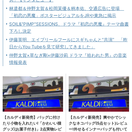
林遣都＆仲野太賀＆松岡茉優＆柄本佑、交通広告に登場
「初恋の悪魔」ポスタービジュアルをJRや東急に掲示
SOIL&"PIMP"SESSIONS、ドラマ『初恋の悪魔』テーマ曲書
下ろし決定
伊藤英明、エイプリールフールにスギちゃんと“共演” 「昨
日からYou Tubeを見て研究してきました」
仲野太賀×草なぎ剛×伊藤沙莉 ドラマ『拾われた男』の音楽
情報発表