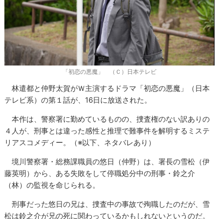
「初恋の悪魔」 （Ｃ）日本テレビ
林遣都と仲野太賀がＷ主演するドラマ「初恋の悪魔」（日本
テレビ系）の第１話が、16日に放送された。
本作は、警察署に勤めているものの、捜査権のない訳ありの
４人が、刑事とは違った感性と推理で難事件を解明するミステ
リアスコメディー。（※以下、ネタバレあり）
境川警察署・総務課職員の悠日（仲野）は、署長の雪松（伊
藤英明）から、ある失敗をして停職処分中の刑事・鈴之介
（林）の監視を命じられる。
刑事だった悠日の兄は、捜査中の事故で殉職したのだが、雪
松は鈴之介が兄の死に関わっているかもしれないというのだ。