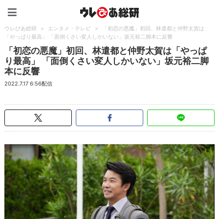
ウレぴあ総研（うれぴあ）
ウレぴあ総研
>
エンタメ・テレビ
>
「初恋の悪魔」初回、林遣都と仲野太賀は
「やっぱり最高」 「面倒くさい変人しかいない」坂元裕二脚本に反響
「初恋の悪魔」初回、林遣都と仲野太賀は「やっぱ
り最高」 「面倒くさい変人しかいない」坂元裕二脚
本に反響
2022.7.17 6:56配信