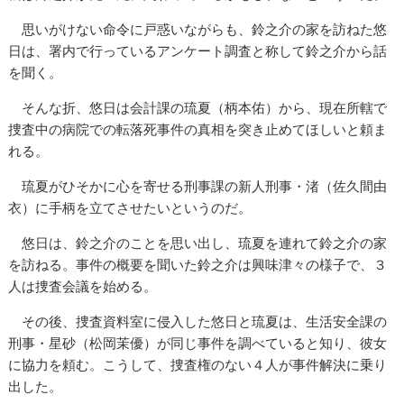
思いがけない命令に戸惑いながらも、鈴之介の家を訪ねた悠
日は、署内で行っているアンケート調査と称して鈴之介から話
を聞く。
そんな折、悠日は会計課の琉夏（柄本佑）から、現在所轄で
捜査中の病院での転落死事件の真相を突き止めてほしいと頼ま
れる。
琉夏がひそかに心を寄せる刑事課の新人刑事・渚（佐久間由
衣）に手柄を立てさせたいというのだ。
悠日は、鈴之介のことを思い出し、琉夏を連れて鈴之介の家
を訪ねる。事件の概要を聞いた鈴之介は興味津々の様子で、３
人は捜査会議を始める。
その後、捜査資料室に侵入した悠日と琉夏は、生活安全課の
刑事・星砂（松岡茉優）が同じ事件を調べていると知り、彼女
に協力を頼む。こうして、捜査権のない４人が事件解決に乗り
出した。