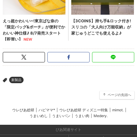
新製品
>
ページの先頭へ
ウレぴあ総研
|
ハピママ*
|
ウレぴあ総研 ディズニー特集
|
mimot.
|
うまいめし
|
うまいパン
|
うまい肉
|
Medery.
ぴあ関連サイト