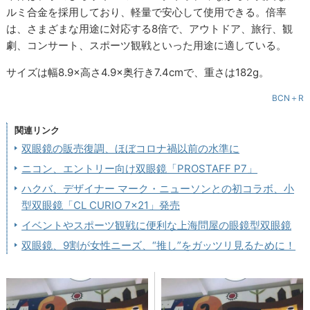
ルミ合金を採用しており、軽量で安心して使用できる。倍率
は、さまざまな用途に対応する8倍で、アウトドア、旅行、観
劇、コンサート、スポーツ観戦といった用途に適している。
サイズは幅8.9×高さ4.9×奥行き7.4cmで、重さは182g。
BCN＋R
関連リンク
双眼鏡の販売復調、ほぼコロナ禍以前の水準に
ニコン、エントリー向け双眼鏡「PROSTAFF P7」
ハクバ、デザイナー マーク・ニューソンとの初コラボ、小
型双眼鏡「CL CURIO 7×21」発売
イベントやスポーツ観戦に便利な上海問屋の眼鏡型双眼鏡
双眼鏡、9割が女性ニーズ、“推し”をガッツリ見るために！