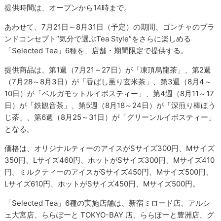
提供時間は、オープンから14時まで。
あわせて、7月21日～8月31日（予定）の期間、ゴンチャのブラ
ンドコンセプト“気分で選ぶTea Style”をさらに楽しめる
「Selected Tea」6種を、店舗・期間限定で提供する。
提供商品は、第1週（7月21～27日）が「凍頂烏龍茶」、第2週
（7月28～8月3日）が「香ばし薫り玄米茶」、第3週（8月4～
10日）が「ベルガモットルイボスティー」、第4週（8月11～17
日）が「鉄観音茶」、第5週（8月18～24日）が「深煎り棒ほう
じ茶」、第6週（8月25～31日）が「グリーンルイボスティー」
となる。
価格は、オリジナルティーのアイスがSサイズ300円、Mサイズ
350円、Lサイズ460円、ホットがSサイズ300円、Mサイズ410
円。ミルクティーのアイスがSサイズ450円、Mサイズ500円、
Lサイズ610円、ホットがSサイズ450円、Mサイズ500円。
「Selected Tea」6種の実施店舗は、新宿ミロード店、アルシ
ェ大宮店、ららぽーと TOKYO-BAY 店、ららぽーと豊洲店、グ