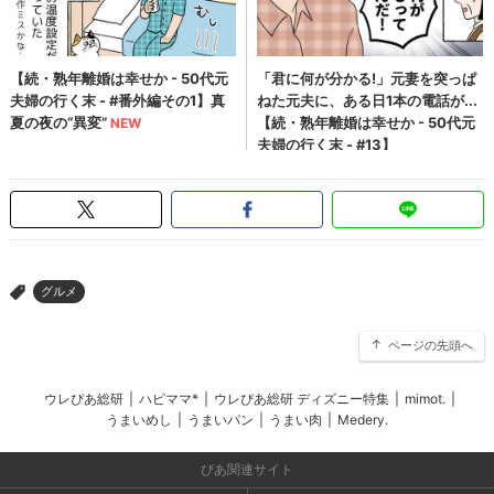
グルメ
>
ページの先頭へ
ウレぴあ総研
|
ハピママ*
|
ウレぴあ総研 ディズニー特集
|
mimot.
|
うまいめし
|
うまいパン
|
うまい肉
|
Medery.
ぴあ関連サイト