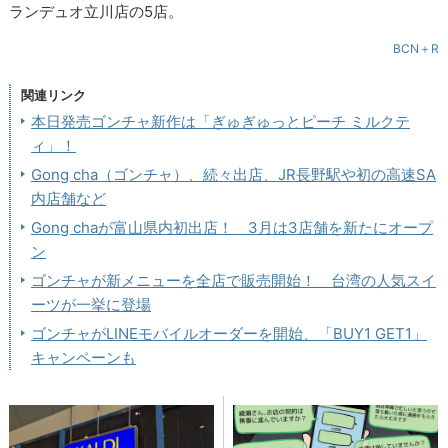
ランデュオ立川店の5店。
BCN＋R
関連リンク
本日発売ゴンチャ新作は「ぎゅぎゅっとピーチ ミルクテ
ィ」！
Gong cha（ゴンチャ）、続々出店、JR長野駅や初の高速SA
内店舗など
Gong chaが富山県内初出店！ 3月は3店舗を新たにオープ
ン
ゴンチャが新メニューを全店で販売開始！ 台湾の人気スイ
ーツが一挙に登場
ゴンチャがLINEモバイルオーダーを開始、「BUY1 GET1」
キャンペーンも