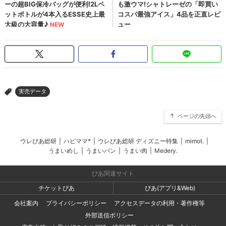
実売データ
>
ページの先頭へ
ウレぴあ総研
|
ハピママ*
|
ウレぴあ総研 ディズニー特集
|
mimot.
|
うまいめし
|
うまいパン
|
うまい肉
|
Medery.
ぴあ関連サイト
チケットぴあ
ぴあ(アプリ&Web)
会社案内
プライバシーポリシー
アクセスデータの利用・著作権等
外部送信ポリシー