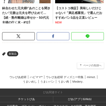
新製品
>
ページの先頭へ
ウレぴあ総研
|
ハピママ*
|
ウレぴあ総研 ディズニー特集
|
mimot.
|
うまいめし
|
うまいパン
|
うまい肉
|
Medery.
ぴあ関連サイト
チケットぴあ
ぴあ(アプリ&Web)