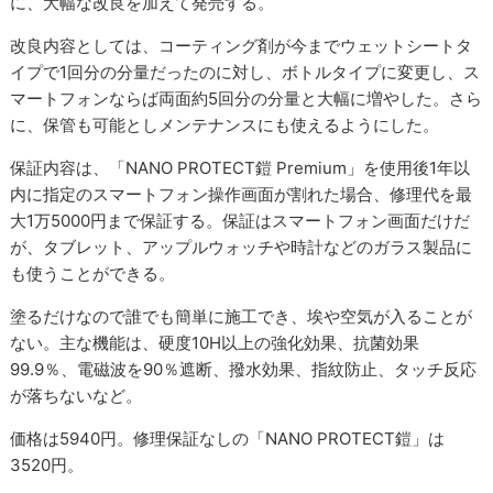
に、大幅な改良を加えて発売する。
改良内容としては、コーティング剤が今までウェットシートタ
イプで1回分の分量だったのに対し、ボトルタイプに変更し、ス
マートフォンならば両面約5回分の分量と大幅に増やした。さら
に、保管も可能としメンテナンスにも使えるようにした。
保証内容は、「NANO PROTECT鎧 Premium」を使用後1年以
内に指定のスマートフォン操作画面が割れた場合、修理代を最
大1万5000円まで保証する。保証はスマートフォン画面だけだ
が、タブレット、アップルウォッチや時計などのガラス製品に
も使うことができる。
塗るだけなので誰でも簡単に施工でき、埃や空気が入ることが
ない。主な機能は、硬度10H以上の強化効果、抗菌効果
99.9％、電磁波を90％遮断、撥水効果、指紋防止、タッチ反応
が落ちないなど。
価格は5940円。修理保証なしの「NANO PROTECT鎧」は
3520円。