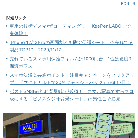
BCN＋R
関連リンク
車用の技術でスマホ“コーティング”、「KeePer LABO」で
実体験！
iPhone 12/12Proの画面割れを防ぐ保護シート、今売れてる
製品TOP10 2020/11/17
売れているスマホ用保護フィルムは1000円台 1位は硬度9H
保護ガラス
スマホ決済＆共通ポイント 注目キャンペーンをピックアッ
プ 「マクドナルドで20％キャッシュバック」が狙い目！
ポストSNS時代は"背景紙"が必須！ スマホ写真ですらプロ
級にする「ピノスタジオ背景シート」は男性こそ必見