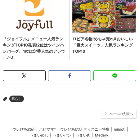
暮らし
>
ページの先頭へ
ウレぴあ総研
|
ハピママ*
|
ウレぴあ総研 ディズニー特集
|
mimot.
|
うまいめし
|
うまいパン
|
うまい肉
|
Medery.