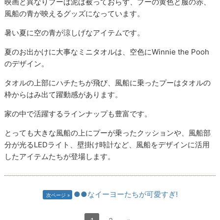
映画と異なりプーは泥は被っておらず、プーの黄色と服の赤、
風船の青が映えるグッズになっています。
暑い夏に空の青が涼しげなアイテムです。
夏のお出かけに大事なミニタオルは、空色にWinnie the Pooh
のデザイン。
タオルの上部にハチたちが飛び、風船に乗ったプーはタオルの
枠からはみ出て躍動感があります。
家の中で活躍するラインナップも豊富です。
とっても大きな風船の上にプーが乗ったクッションや、風船部
分が光るLEDライト、壁掛け時計など、風船をデザインに活用
したアイテムたちが登場します。
●●なイーヨーたちが可愛すぎ!
次ページ