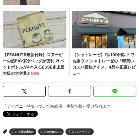
「ディズニー特集 -ウレぴあ総研」更新情報が受け取れます
disneyfashion
disneygoods
くまのプーさん
>