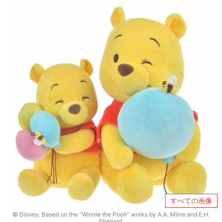
すべての画像
© Disney. Based on the “Winnie the Pooh” works by A.A. Milne and E.H.
Shepard.