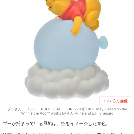
すべての画像
プーさん LEDライト POOH'S BALLOON 5,280円 © Disney. Based on the
“Winnie the Pooh” works by A.A. Milne and E.H. Shepard.
プーが捕まっている風船は、空をイメージした青色。