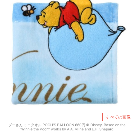
すべての画像
プーさん ミニタオル POOH'S BALLOON 660円 © Disney. Based on the
“Winnie the Pooh” works by A.A. Milne and E.H. Shepard.