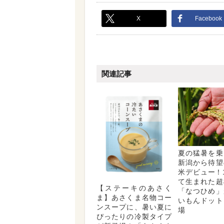
X
Facebook
関連記事
夏の猛暑を乗
新潟から待望
米デビュー！
て生まれた超
【ステーキのあさく
「なつひめ」
ま】あさくま名物コー
いもんドット
ンスープに、暑い夏に
場
ぴったりの冷製タイプ