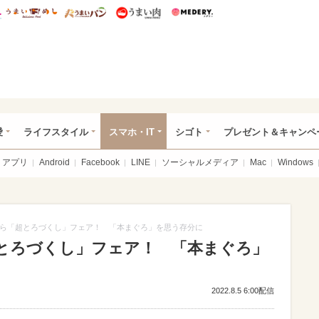
総研 ディズニー特集
mimot.
うまいめし
うまいパン
うまい肉
Medery.
ぴあ総研（うれぴあ）
愛
ライフスタイル
スマホ・IT
シゴト
プレゼント＆キャンペ
アプリ
Android
Facebook
LINE
ソーシャルメディア
Mac
Windows
ら「超とろづくし」フェア！ 「本まぐろ」を思う存分に
とろづくし」フェア！ 「本まぐろ」
2022.8.5 6:00配信