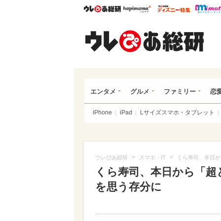
ウレぴあ総研
ハピママ*
ウレぴあ
ウレ
エンタメ
グルメ
ファミリー
恋
iPhone
iPad
Lサイズスマホ・タブレット
>
>
ウレぴあ総研
スマホ・IT
くら寿司、本日か
くら寿司、本日から「超
を思う存分に