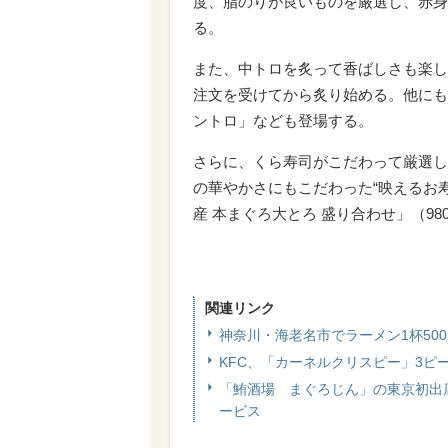
度、脂のりが良いものを厳選し、赤身
る。
また、中トロを炙って香ばしさも楽し
注文を受けてから炙り始める。他にも
ントロ」なども登場する。
さらに、くら寿司がこだわって厳選し
の華やかさにもこだわった“映えるお
産 本まぐろ大とろ 盛り合わせ」（98
関連リンク
神奈川・海老名市でラーメン1杯50
KFC、「カーネルクリスピー」3
「鮪酒場 まぐろじん」の東京初出店
ービス