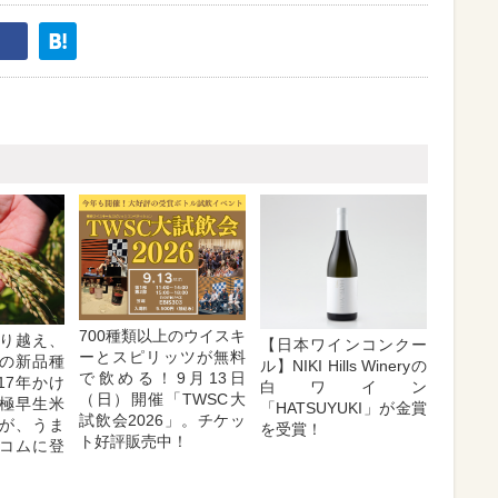
700種類以上のウイスキ
り越え、
【日本ワインコンクー
ーとスピリッツが無料
の新品種
ル】NIKI Hills Wineryの
で飲める！9月13日
17年かけ
白ワイン
（日）開催「TWSC大
極早生米
「HATSUYUKI」が金賞
試飲会2026」。チケッ
が、うま
を受賞！
ト好評販売中！
コムに登