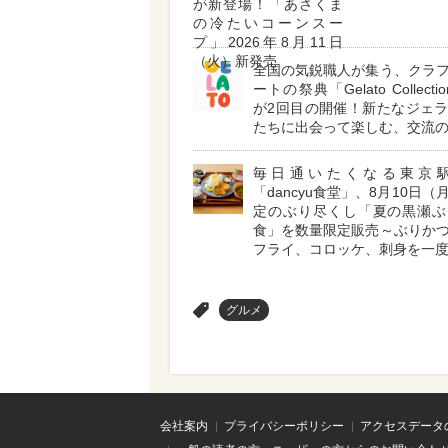
が新登場！「あさくま
の冷たいコーンスー
プ」2026年8月11日
（火）新発売
全国の気鋭職人が集う、クラ
ートの祭典「Gelato Collectio
が2回目の開催！新たなジェ
たちに出会って楽しむ、交流
毎日通いたくなる東京
「dancyu食堂」、8月10日
定のぶり尽くし「夏の黒瀬ぶ
食」を数量限定販売～ぶりか
フライ、コロッケ、刺身を一
>
グルメ
会社案内
プライバシーポリシー
アクセスデータ