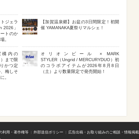
フトジェラ
【加賀温泉郷】お盆の3日間限定！初開
n 2026」
催 YAMANAKA夏祭りマルシェ！
ラートのか
の場。
駅構内の
オリオンビール × MARK
（月）まで限
STYLER（Ungrid / MERCURYDUO）初
りかつ定
のコラボアイテムが2026年8月8日
つ、梅しそ
（土）より数量限定で発売開始！
度に。
の利用・著作権等
外部送信ポリシー
広告出稿・お取り組みのご相談・情報掲載