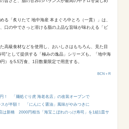
の旨さと、脂の甘みのバランスが最高の中トロを楽しめ
める「炙りたて 地中海産 本まぐろ中とろ（一貫）」は、
、口の中でさっと溶ける脂の上品な旨味が味わえる「ビ
た高級食材などを使用し、おいしさはもちろん、見た目
寿司”として提供する「極みの逸品」シリーズも。「地中海
0円）を5.5万食、1日数量限定で用意する。
BCN＋R
0円！ 「麺処ぐり虎 海老名店」の改装オープンで
ピースが半額！ 「にんにく醤油」風味がやみつきに
は新橋 2000円相当「海宝こぼれのっけ寿司」を1組1皿サ