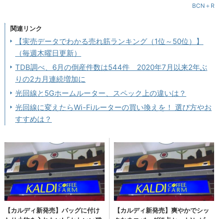
BCN＋R
関連リンク
【実売データでわかる売れ筋ランキング（1位～50位）】
（毎週木曜日更新）
TDB調べ、6月の倒産件数は544件 2020年7月以来2年ぶ
りの2カ月連続増加に
光回線と5Gホームルーター、スペック上の違いは？
光回線に変えたらWi-Fiルーターの買い換えを！ 選び方やお
すすめは？