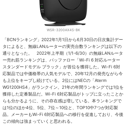
WSR-3200AX4S-BK
「BCNランキング」2022年1月1日から6月30日の日次集計デー
タによると、無線LANルーターの実売台数ランキングは以下の
通りとなった。 2022年上半期（1/1-6/30）の無線LANルータ
ー売れ筋ランキングは、バッファロー「Wi-Fi 6 対応ルーター
スタンダードモデル ブラック」が首位を獲得した。Wi-Fi 6対
応製品では中価格帯の人気モデルで、20年12月の発売ながら今
も上位をキープし続けている。2位にはNECの「Aterm
WG1200HS4」がランクイン。21年の年間ランキングでは1位を
獲得した定番製品だ。Wi-Fi 6対応製品がトップに立ったことか
らも分かるように、その存在感は増している。本ランキングで
は1位のほか4位、5位、7位～10位と、TOP10中7つが対応製
品。メーカーもWi-Fi 6対応製品への移行を促進しており、今後
この傾向は強まっていくと思われる。