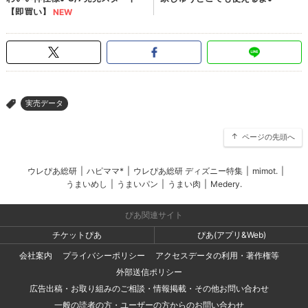
実売データ
>
ページの先頭へ
ウレぴあ総研
|
ハピママ*
|
ウレぴあ総研 ディズニー特集
|
mimot.
|
うまいめし
|
うまいパン
|
うまい肉
|
Medery.
ぴあ関連サイト
チケットぴあ
ぴあ(アプリ&Web)
会社案内
プライバシーポリシー
アクセスデータの利用・著作権等
外部送信ポリシー
広告出稿・お取り組みのご相談・情報掲載・その他お問い合わせ
一般の読者の方・ユーザーの方からのお問い合わせ