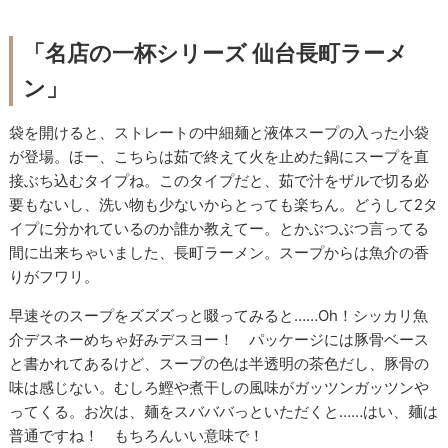
「名店の一杯シリーズ 仙台長町ラーメ
ン」
袋を開けると、ストレートの中細麺と液体スープの入った小袋
が登場。ほー、こちらは茹で終えて火を止めた鍋にスープを直
接ぶち込むタイプね。このタイプだと、茹で汁をザルで切る必
要もないし、洗い物も少ないからとっても楽ちん。どうして2タ
イプに分かれているのか誰か教えてー。とかぶつぶつ言ってる
間に出来ちゃいました、長町ラーメン。スープからは魚介の香
りがフワリ。
早速そのスープをズズズっと啜ってみると……Oh！シッカリ魚
介デスネーめちゃ好みデスヨー！ パッケージには豚骨ベース
と書かれてあるけど、スープの色は半透明の茶色だし、豚骨の
味は感じない。むしろ鰹や煮干しの風味がガッツンガッツンや
ってくる。お次は、麺をスバババっといただくと……はい、麺は
普通ですね！ もちろんいい意味で！