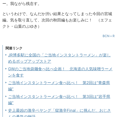
ー。我ながら残念す。
というわけで、なんだか渋い結果となってしまった今回の宮城
編。気を取り直して、次回の秋田編もお楽しみに！ （エフェ
クト・山葉のぶゆき）
BCN＋R
関連リンク
JR博多駅に全国の「ご当地インスタントラーメン」が楽し
めるポップアップストア
GWのご当地袋麺食べ比べ企画！ 北海道の人気味噌ラーメ
ンを食す
ご当地インスタントラーメン食べ比べ！ 第2回は“青森県
編”
ご当地インスタントラーメン食べ比べ！ 第3回は“岩手県
編”
史上最凶の激辛ペヤング「獄激辛Final」に挑んだ、おじさ
んの勇気の物語