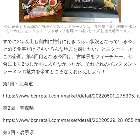
今回紹介する宮城のご当地インスタントラーメンは、長登屋「東北美味 牛タン
らーめん」とノリット・ジャポン「名店の一杯シリーズ 仙台長町ラーメン」
すでに2年以上も自由に旅行に行きづらい状況となっている今、
せめて食事だけでもいろんな地方を感じたい、とスタートした
この企画。第4回目となる今回は、宮城県をフィーチャー。都
合により2つしか手に入らなかったが、それぞれのインスタント
ラーメンの魅力を余すところなくお伝えしよう！
第1回・北海道
https://www.bcnretail.com/market/detail/20220501_275395.h
第2回・青森県
https://www.bcnretail.com/market/detail/20220529_281055.ht
第3回・岩手県