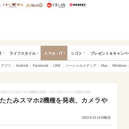
総研 ディズニー特集
mimot.
うまいめし
うまいパン
うまい肉
Medery.
ぴあ総研（うれぴあ）
愛
ライフスタイル
スマホ・IT
シゴト
プレゼント＆キャンペ
アプリ
Android
Facebook
LINE
ソーシャルメディア
Mac
Windows
axyの折りたたみスマホ2機種を発表、カメラやバッテリ性能を強化
折りたたみスマホ2機種を発表、カメラや
2022.8.15 14:00配信