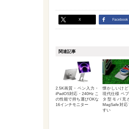
X
Facebook
関連記事
2.5K画質・ペン入力・
懐かしいけど
iPadOS対応・240Hz こ
現代仕様 ペ
の性能で持ち運びOKな
タ型モバ充
16インチモニター
MagSafe
すい