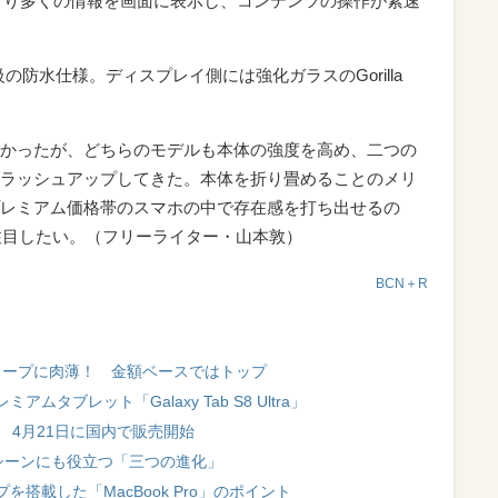
tlookはより多くの情報を画面に表示し、コンテンツの操作が素速
PX8等級の防水仕様。ディスプレイ側には強化ガラスのGorilla
かったが、どちらのモデルも本体の強度を高め、二つの
ラッシュアップしてきた。本体を折り畳めることのメリ
レミアム価格帯のスマホの中で存在感を打ち出せるの
に注目したい。（フリーライター・山本敦）
BCN＋R
シャープに肉薄！ 金額ベースではトップ
ムタブレット「Galaxy Tab S8 Ultra」
Ultra」 4月21日に国内で販売開始
ネスシーンにも役立つ「三つの進化」
搭載した「MacBook Pro」のポイント