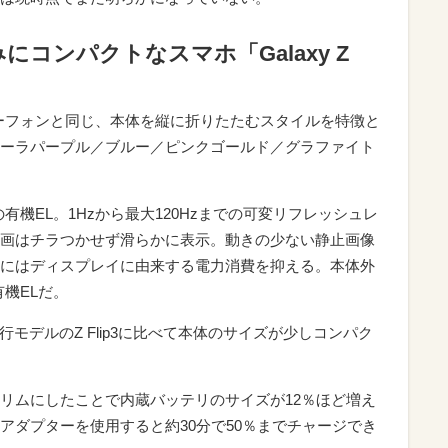
コンパクトなスマホ「Galaxy Z
ィーチャーフォンと同じ、本体を縦に折りたたむスタイルを特徴と
ーラパープル／ブルー／ピンクゴールド／グラファイト
有機EL。1Hzから最大120Hzまでの可変リフレッシュレ
画はチラつかせず滑らかに表示。動きの少ない静止画像
にはディスプレイに由来する電力消費を抑える。本体外
有機ELだ。
現行モデルのZ Flip3に比べて本体のサイズが少しコンパク
リムにしたことで内蔵バッテリのサイズが12％ほど増え
アダプターを使用すると約30分で50％までチャージでき