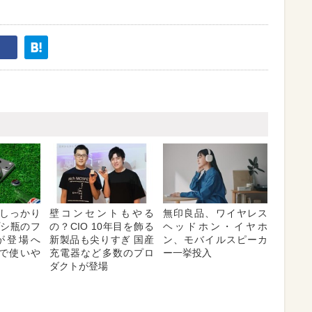
しっかり
壁コンセントもやる
無印良品、ワイヤレス
プシ瓶のフ
の？CIO 10年目を飾る
ヘッドホン・イヤホ
が登場へ
新製品も尖りすぎ 国産
ン、モバイルスピーカ
対応で使いや
充電器など多数のプロ
ー一挙投入
ダクトが登場