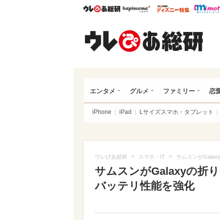
ウレぴあ総研
ハピママ*
ウレぴあ
ウレ
エンタメ
グルメ
ファミリー
恋
iPhone
iPad
Lサイズスマホ・タブレット
>
>
ウレぴあ総研
スマホ・IT
サムスンがGal
サムスンがGalaxyの
バッテリ性能を強化