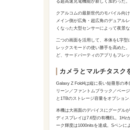
る超高速充電機能が新しく加わった。
クアルコムの最新世代のモバイル向けSoCで
メイン側が広角・超広角のデュアルレ
くなった大型センサーによって夜景な
二つの画面を活用して、本体をL字型
レックスモードの使い勝手を高めた。イ
ど、サードパーティのアプリもフレッ
カメラとマルチタスクを強化
Galaxy Z Fold4は縦に長い
リーン／ファントムブラック／ベージ
と1TBのストレージ容量をオプショ
本機は大画面のデバイスにグーグルが仕様
ディスプレイは7.6型の有機EL。1H
ーク輝度は1000nitsを達成。Sペ