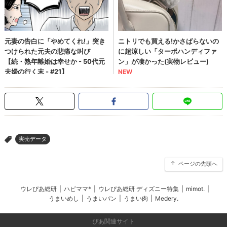
実売データ
>
ページの先頭へ
ウレぴあ総研
|
ハピママ*
|
ウレぴあ総研 ディズニー特集
|
mimot.
|
うまいめし
|
うまいパン
|
うまい肉
|
Medery.
ぴあ関連サイト