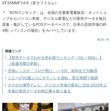
XF35MMF1.4 R（富士フイルム）
＊「BCNランキング」は、全国の主要家電量販店・ネットショ
ップからパソコン本体、デジタル家電などの実売データを毎日
収集・集計しているPOSデータベースで、日本の店頭市場の約
4割（パソコンの場合）をカバーしています。
BCN＋R
関連リンク
【実売データでわかる売れ筋ランキング（1位～50位）】
（毎週木曜日更新）
交換レンズが「コロナ明け」──5月、前年比で大幅増
ソニーが35週ぶりにキヤノンを逆転、受注再開で復調
スマホや薄型テレビ、デジカメ市場の変化に注目 2022年上
半期の実売データ分析記事を振り返る