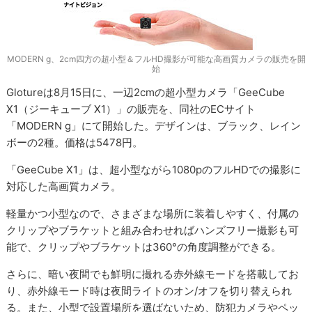
MODERN g、2cm四方の超小型＆フルHD撮影が可能な高画質カメラの販売を開
始
Glotureは8月15日に、一辺2cmの超小型カメラ「GeeCube
X1（ジーキューブ X1）」の販売を、同社のECサイト
「MODERN g」にて開始した。デザインは、ブラック、レイン
ボーの2種。価格は5478円。
「GeeCube X1」は、超小型ながら1080pのフルHDでの撮影に
対応した高画質カメラ。
軽量かつ小型なので、さまざまな場所に装着しやすく、付属の
クリップやブラケットと組み合わせればハンズフリー撮影も可
能で、クリップやブラケットは360°の角度調整ができる。
さらに、暗い夜間でも鮮明に撮れる赤外線モードを搭載してお
り、赤外線モード時は夜間ライトのオン/オフを切り替えられ
る。また、小型で設置場所を選ばないため、防犯カメラやペッ