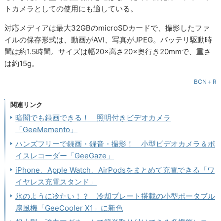
トカメラとしての使用にも適している。
対応メディアは最大32GBのmicroSDカードで、撮影したファ
イルの保存形式は、動画がAVI、写真がJPEG。バッテリ駆動時
間は約1.5時間。サイズは幅20×高さ20×奥行き20mmで、重さ
は約15g。
BCN＋R
関連リンク
暗闇でも録画できる！ 照明付きビデオカメラ
「GeeMemento」
ハンズフリーで録画・録音・撮影！ 小型ビデオカメラ＆ボ
イスレコーダー「GeeGaze」
iPhone、Apple Watch、AirPodsをまとめて充電できる「ワ
イヤレス充電スタンド」
氷のように冷たい！？ 冷却プレート搭載の小型ポータブル
扇風機「GeeCooler X1」に新色