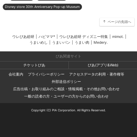
Disney store 30th Anniversary Pop-up Museum
ページの先頭へ
ウレぴあ総研
|
ハピママ*
|
ウレぴあ総研 ディズニー特集
|
mimot.
|
うまいめし
|
うまいパン
|
うまい肉
|
Medery.
ぴあ関連サイト
チケットぴあ
ぴあ(アプリ&Web)
会社案内
プライバシーポリシー
アクセスデータの利用・著作権等
外部送信ポリシー
広告出稿・お取り組みのご相談・情報掲載・その他お問い合わせ
一般の読者の方・ユーザーの方からのお問い合わせ
Copyright (C) PIA Corporation. All Rights Reserved.