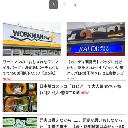
1
2
»