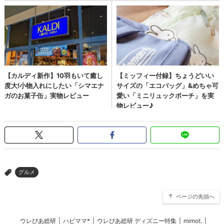
グルメ
>
ページの先頭へ
ウレぴあ総研
|
ハピママ*
|
ウレぴあ総研 ディズニー特集
|
mimot.
|