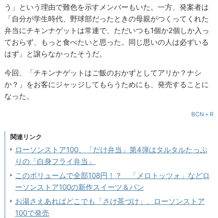
う」という理由で難色を示すメンバーもいた。一方、発案者は
「自分が学生時代、野球部だったときの母親がつくってくれた
弁当にチキンナゲットは常連で、ただいつも1個か2個しか入っ
ておらず、もっと食べたいと思った。同じ思いの人は必ずいる
はず」と譲らなかったそうだ。
今回、「チキンナゲットはご飯のおかずとしてアリか？ナシ
か？」をお客にジャッジしてもらうためにも、発売することに
なった。
BCN＋R
関連リンク
ローソンストア100、「だけ弁当」第4弾はタルタルたっぷ
りの「白身フライ弁当」
このボリュームで全部108円！？ 「メロトッツォ」などロ
ーソンストア100の新作スイーツ＆パン
お湯さえあればどこでも「さけ茶づけ」、ローソンストア
100で発売