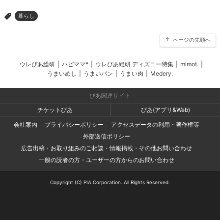
暮らし
>
ページの先頭へ
ウレぴあ総研
|
ハピママ*
|
ウレぴあ総研 ディズニー特集
|
mimot.
|
うまいめし
|
うまいパン
|
うまい肉
|
Medery.
ぴあ関連サイト
チケットぴあ
ぴあ(アプリ&Web)
会社案内
プライバシーポリシー
アクセスデータの利用・著作権等
外部送信ポリシー
広告出稿・お取り組みのご相談・情報掲載・その他お問い合わせ
一般の読者の方・ユーザーの方からのお問い合わせ
Copyright (C) PIA Corporation. All Rights Reserved.