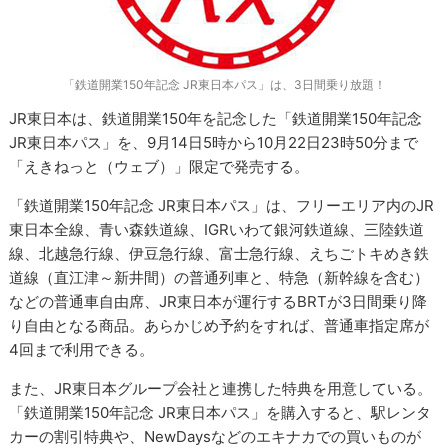
「鉄道開業150年記念 JR東日本パス」は、3日間乗り放題！
JR東日本は、鉄道開業150年を記念した「鉄道開業150年記念
JR東日本パス」を、9月14日5時から10月22日23時50分まで
「えきねっと（ウェブ）」限定で発売する。
「鉄道開業150年記念 JR東日本パス」は、フリーエリア内のJR
東日本全線、青い森鉄道線、IGRいわて銀河鉄道線、三陸鉄道
線、北越急行線、伊豆急行線、富士急行線、えちごトキめき鉄
道線（直江津～新井間）の普通列車と、特急（新幹線を含む）
などの普通車自由席、JR東日本が運行するBRTが3日間乗り降
り自由となる商品。あらかじめ予約をすれば、普通車指定席が
4回まで利用できる。
また、JR東日本グループ会社と連携した特典を用意している。
「鉄道開業150年記念 JR東日本パス」を購入すると、駅レンタ
カーの割引特典や、NewDaysなどのエキナカでの買いものが