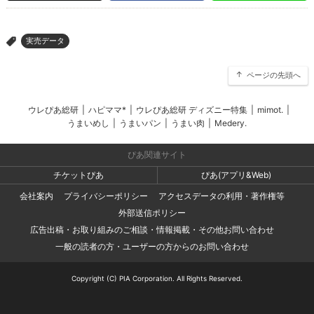
実売データ
>
ページの先頭へ
ウレぴあ総研
|
ハピママ*
|
ウレぴあ総研 ディズニー特集
|
mimot.
|
うまいめし
|
うまいパン
|
うまい肉
|
Medery.
ぴあ関連サイト
チケットぴあ
ぴあ(アプリ&Web)
会社案内
プライバシーポリシー
アクセスデータの利用・著作権等
外部送信ポリシー
広告出稿・お取り組みのご相談・情報掲載・その他お問い合わせ
一般の読者の方・ユーザーの方からのお問い合わせ
Copyright (C) PIA Corporation. All Rights Reserved.