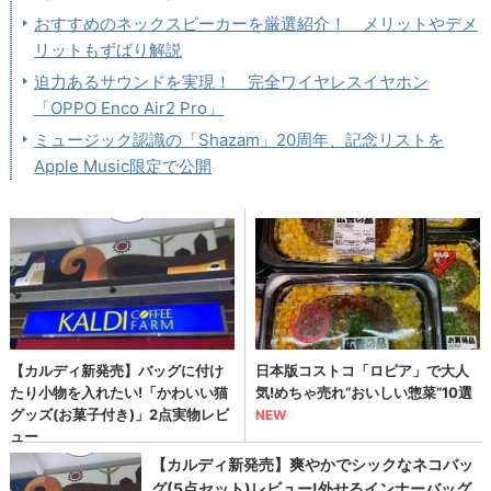
おすすめのネックスピーカーを厳選紹介！ メリットやデメ
リットもずばり解説
迫力あるサウンドを実現！ 完全ワイヤレスイヤホン
「OPPO Enco Air2 Pro」
ミュージック認識の「Shazam」20周年、記念リストを
Apple Music限定で公開