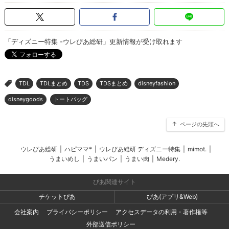
「ディズニー特集 -ウレぴあ総研」更新情報が受け取れます
TDL
TDLまとめ
TDS
TDSまとめ
disneyfashion
>
disneygoods
トートバッグ
ページの先頭へ
ウレぴあ総研
|
ハピママ*
|
ウレぴあ総研 ディズニー特集
|
mimot.
|
うまいめし
|
うまいパン
|
うまい肉
|
Medery.
ぴあ関連サイト
チケットぴあ
ぴあ(アプリ&Web)
会社案内
プライバシーポリシー
アクセスデータの利用・著作権等
外部送信ポリシー