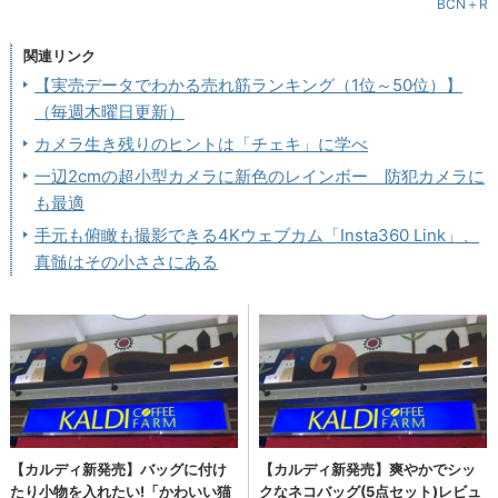
BCN＋R
関連リンク
【実売データでわかる売れ筋ランキング（1位～50位）】
（毎週木曜日更新）
カメラ生き残りのヒントは「チェキ」に学べ
一辺2cmの超小型カメラに新色のレインボー 防犯カメラに
も最適
手元も俯瞰も撮影できる4Kウェブカム「Insta360 Link」、
真髄はその小ささにある