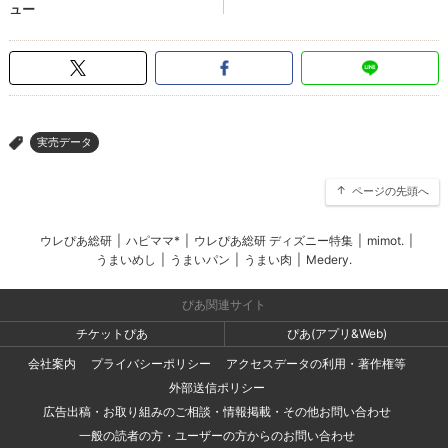
実売データ
>
ページの先頭へ
ウレぴあ総研
|
ハピママ*
|
ウレぴあ総研 ディズニー特集
|
mimot.
|
うまいめし
|
うまいパン
|
うまい肉
|
Medery.
ぴあ関連サイト
チケットぴあ
ぴあ(アプリ&Web)
会社案内
プライバシーポリシー
アクセスデータの利用・著作権等
外部送信ポリシー
広告出稿・お取り組みのご相談・情報掲載・その他お問い合わせ
一般の読者の方・ユーザーの方からのお問い合わせ