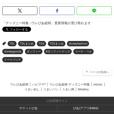
「ディズニー特集 -ウレぴあ総研」更新情報が受け取れます
TDL
TDLまとめ
TDS
TDSまとめ
disneyfashion
>
disneygoods
ダッフィー
#ダッフィーグッズ
リーナ・ベル
トートバッグ
ページの先頭へ
ウレぴあ総研
|
ハピママ*
|
ウレぴあ総研 ディズニー特集
|
mimot.
|
うまいめし
|
うまいパン
|
うまい肉
|
Medery.
ぴあ関連サイト
チケットぴあ
ぴあ(アプリ&Web)