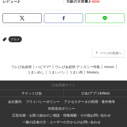
グルメ
>
ページの先頭へ
ウレぴあ総研
|
ハピママ*
|
ウレぴあ総研 ディズニー特集
|
mimot.
|
うまいめし
|
うまいパン
|
うまい肉
|
Medery.
ぴあ関連サイト
チケットぴあ
ぴあ(アプリ&Web)
会社案内
プライバシーポリシー
アクセスデータの利用・著作権等
外部送信ポリシー
広告出稿・お取り組みのご相談・情報掲載・その他お問い合わせ
一般の読者の方・ユーザーの方からのお問い合わせ