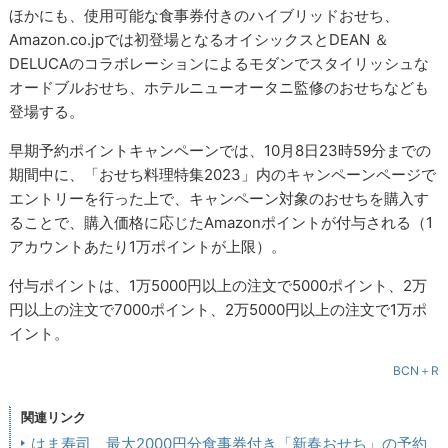
ほかにも、使用可能な食事券付きのハイブリッドおせち、
Amazon.co.jpでは初登場となるオイシックスとDEAN ＆
DELUCAのコラボレーションによるモダンでスタイリッシュな
オードブルおせち、ホテルニューオータニ監修のおせちなども
登場する。
早期予約ポイントキャンペーンでは、10月8日23時59分までの
期間中に、「おせち料理特集2023」内のキャンペーンページで
エントリーを行った上で、キャンペーン対象のおせちを購入す
ることで、購入価格に応じたAmazonポイントが付与される（1
アカウントあたり1万ポイントが上限）。
付与ポイントは、1万5000円以上の注文で5000ポイント、2万
円以上の注文で7000ポイント、2万5000円以上の注文で1万ポ
イント。
BCN＋R
関連リンク
はま寿司、最大2000円分食事券付き「新春おせち」の予約