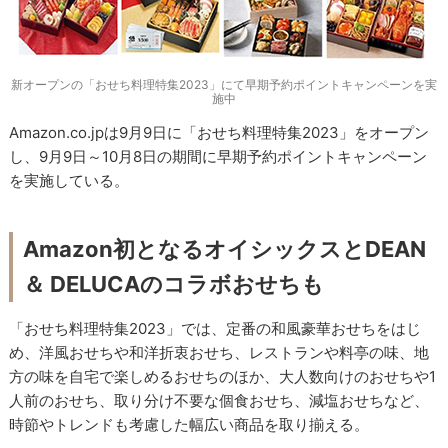
新オープンの「おせち料理特集2023」にて早期予約ポイントキャンペーンを実
施中
Amazon.co.jpは9月9日に「おせち料理特集2023」をオープン
し、9月9日～10月8日の期間に早期予約ポイントキャンペーン
を実施している。
Amazon初となるオイシックスとDEAN
＆ DELUCAのコラボおせちも
「おせち料理特集2023」では、定番の和風豪華おせちをはじ
め、洋風おせちや和洋折衷おせち、レストランや料亭の味、地
方の味を自宅で楽しめるおせちのほか、大人数向けのおせちや1
人前のおせち、取り分け不要な個食おせち、減塩おせちなど、
時節やトレンドも考慮した幅広い商品を取り揃える。