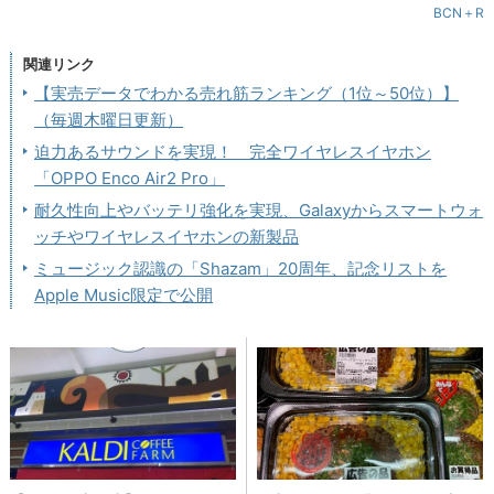
BCN＋R
関連リンク
【実売データでわかる売れ筋ランキング（1位～50位）】
（毎週木曜日更新）
迫力あるサウンドを実現！ 完全ワイヤレスイヤホン
「OPPO Enco Air2 Pro」
耐久性向上やバッテリ強化を実現、Galaxyからスマートウォ
ッチやワイヤレスイヤホンの新製品
ミュージック認識の「Shazam」20周年、記念リストを
Apple Music限定で公開