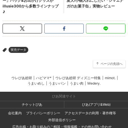
実売データ
>
ページの先頭へ
ウレぴあ総研
|
ハピママ*
|
ウレぴあ総研 ディズニー特集
|
mimot.
|
うまいめし
|
うまいパン
|
うまい肉
|
Medery.
ぴあ関連サイト
チケットぴあ
ぴあ(アプリ&Web)
会社案内
プライバシーポリシー
アクセスデータの利用・著作権等
外部送信ポリシー
広告出稿・お取り組みのご相談・情報掲載・その他お問い合わせ