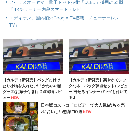
アイリスオーヤマ、量子ドット技術「QLED」採用の55型
「4Kチューナー内蔵スマートテレビ」
エディオン、国内初のGoogle TV搭載「チューナーレス
TV」