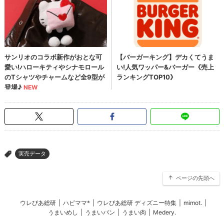
実売データ
>
ページの先頭へ
ウレぴあ総研
|
ハピママ*
|
ウレぴあ総研 ディズニー特集
|
mimot.
|
うまいめし
|
うまいパン
|
うまい肉
|
Medery.