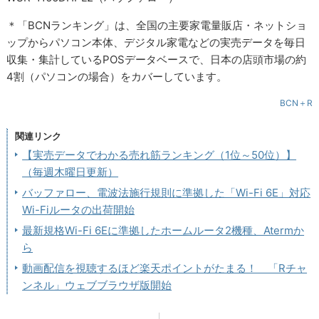
＊「BCNランキング」は、全国の主要家電量販店・ネットショ
ップからパソコン本体、デジタル家電などの実売データを毎日
収集・集計しているPOSデータベースで、日本の店頭市場の約
4割（パソコンの場合）をカバーしています。
BCN＋R
関連リンク
【実売データでわかる売れ筋ランキング（1位～50位）】
（毎週木曜日更新）
バッファロー、電波法施行規則に準拠した「Wi-Fi 6E」対応
Wi-Fiルータの出荷開始
最新規格Wi-Fi 6Eに準拠したホームルータ2機種、Atermか
ら
動画配信を視聴するほど楽天ポイントがたまる！ 「Rチャ
ンネル」ウェブブラウザ版開始