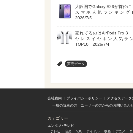
大阪圏でGalaxy S26が首位に A
スマホ人気ランキングT
2026/7/5
売れてるのはAirPods Pro 
ヤレスイヤホン人気ラ
TOP10 2026/7/4
>
実売データ
会社案内
プライバシーポリシー
アクセスデータ
一般の読者の方・ユーザーの方からのお問い合わ
カテゴリー
エンタメ･テレビ
テレビ
音楽
V系
アイドル
映画
アニメ
2