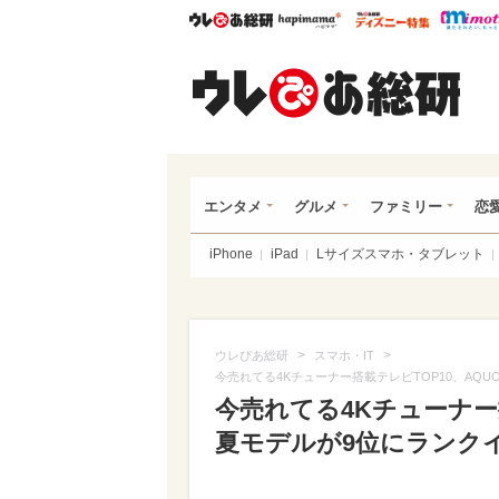
ウレぴあ総研
ハピママ*
ウレぴあ
ウレ
エンタメ
グルメ
ファミリー
恋
iPhone
iPad
Lサイズスマホ・タブレット
>
>
ウレぴあ総研
スマホ・IT
今売れてる4Kチューナー搭載テレビTOP10、AQUOS
今売れてる4Kチューナー搭
夏モデルが9位にランクイン 