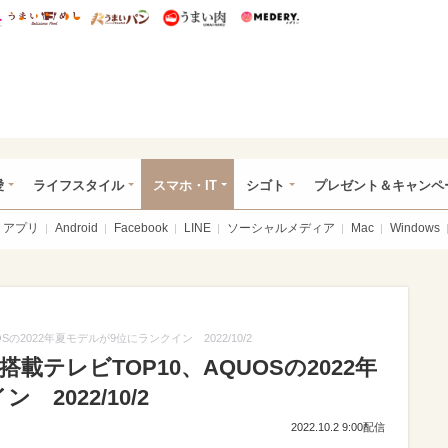
総研 ディズニー特集
mimot.
うまいめし
うまいパン
うまい肉
Medery.
ぴあ総研（うれぴあ）
愛
ライフスタイル
スマホ・IT
シゴト
プレゼント＆キャンペ
アプリ
Android
Facebook
LINE
ソーシャルメディア
Mac
Windows
の2022年夏モデルが9位にランクイン 2022/10/2
載テレビTOP10、AQUOSの2022年
2022/10/2
2022.10.2 9:00配信