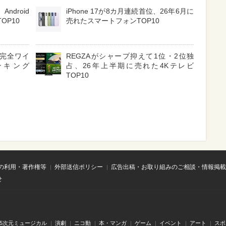
ndroid
iPhone 17が8カ月連続首位、26年6月に
OP10
売れたスマートフォンTOP10
3 完全ワイ
REGZAがシャープ抑えて1位・2位独
ンキング
占、26年上半期に売れた4Kテレビ
TOP10
の利用・著作権等
外部送信ポリシー
広告出稿・お取り組みのご相談・情報掲載
せ
.5次元ミュージカル
演劇
ニコ動
本・マンガ
ゲーム
イベント
アート
スポ