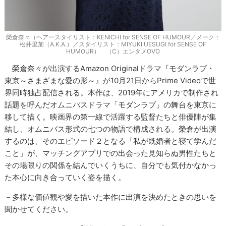
榮倉奈々（ヘアースタイリスト：KENICHI for SENSE OF HUMOUR／メーク：
松井里加（A.K.A.）／スタイリスト：MIYUKI UESUGI for SENSE OF
HUMOUR） （C）エンタメOVO
榮倉奈々が出演するAmazon Originalドラマ『モダンラブ・
東京～さまざまな愛の形～』が10月21日からPrime Videoで世
界同時独占配信される。本作は、2019年にアメリカで制作され
話題を呼んだオムニバスドラマ「モダンラブ」の舞台を東京に
移して描く。映画界の第一線で活躍する監督たちと俳優陣が集
結し、オムニバス形式の七つの物語で構成される。榮倉が出演
するのは、そのエピソード２となる「私が既婚者と寝て学んだ
こと」が、マッチングアプリでの出会った見知らぬ男性たちと
その場限りの関係を結んでいくうちに、自分でも気付かなかっ
た本心に向き合っていく姿を描く。
－多様な価値観や愛を描いた本作に出演を決めたときの思いを
聞かせてください。