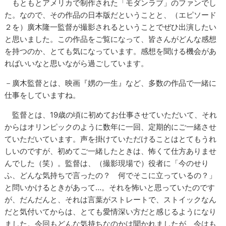
もともとアメリカで制作された「モダンラブ」のファンでし
た。なので、その作品の日本版だということと、（エピソード
２を）廣木隆一監督が撮影されるということでぜひ出演したい
と思いました。この作品をご覧になって、皆さんがどんな感想
を持つのか、とても気になっています。感想を聞ける機会があ
ればいいなと思いながら過ごしています。
－廣木監督とは、映画『娚の一生』など、多数の作品で一緒に
仕事をしていますね。
監督とは、19歳の頃に初めてお仕事させていただいて、それ
からはオリンピックのように数年に一回、定期的にご一緒させ
ていただいています。声を掛けていただけることはとてもうれ
しいのですが、初めてご一緒したときは、怖くて仕方ありませ
んでした（笑）。監督は、（撮影現場で）役者に「今のせり
ふ、どんな気持ちで言ったの？ 何でそこに立っているの？」
と問いかけるときがあって…。それを怖いと思っていたのです
が、だんだんと、それは言葉がストレートで、ストイックなん
だと気付いてからは、とても愛情深い方だと感じるようになり
ました。今回もどんな気持ちなのかは聞かれましたが、今はも