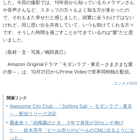
した。今回の撮影では、10年前から知っているカメラマンさん
や音声さんなど、スタッフの方々もよく知る方が多かったの
で、それもまた幸せだと感じました。頻繁に会うわけではない
けれど、同じ思い出を共有していて、いつも助けてくれる方々
です。そうした時間を過ごすことができているのは“愛”だと思
いました。
（取材・文・写真／嶋田真己）
Amazon Originalドラマ「モダンラブ・東京～さまざまな愛
の形～」は、10月21日からPrime Videoで世界同時独占配信。
エンタメOVO
関連リンク
Awesome City Club、「Setting Sail ～ モダンラブ・東京
～」配信リリース決定
榮倉奈々「幼稚園のとき、３年で身長が30センチ伸び
た」 鈴木亮平「ビール売りがビールのCMに出るようにな
った」