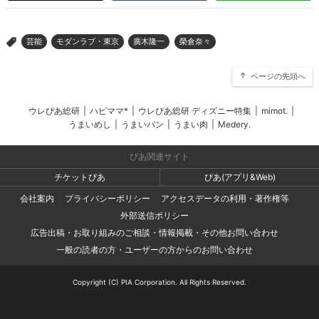
芸能
モダンラブ・東京
廣木隆一
榮倉奈々
>
ページの先頭へ
ウレぴあ総研
|
ハピママ*
|
ウレぴあ総研 ディズニー特集
|
mimot.
|
うまいめし
|
うまいパン
|
うまい肉
|
Medery.
ぴあ関連サイト
チケットぴあ
ぴあ(アプリ&Web)
会社案内
プライバシーポリシー
アクセスデータの利用・著作権等
外部送信ポリシー
広告出稿・お取り組みのご相談・情報掲載・その他お問い合わせ
一般の読者の方・ユーザーの方からのお問い合わせ
Copyright (C) PIA Corporation. All Rights Reserved.