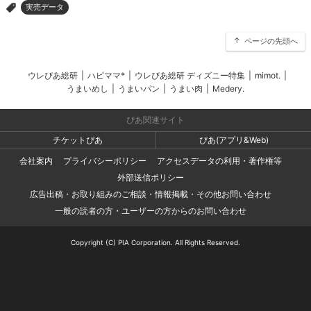
実売データ
>
ページの先頭へ
ウレぴあ総研
|
ハピママ*
|
ウレぴあ総研 ディズニー特集
|
mimot.
|
うまいめし
|
うまいパン
|
うまい肉
|
Medery.
ぴあ関連サイト
チケットぴあ
ぴあ(アプリ&Web)
会社案内
プライバシーポリシー
アクセスデータの利用・著作権等
外部送信ポリシー
広告出稿・お取り組みのご相談・情報掲載・その他お問い合わせ
一般の読者の方・ユーザーの方からのお問い合わせ
Copyright (C) PIA Corporation. All Rights Reserved.