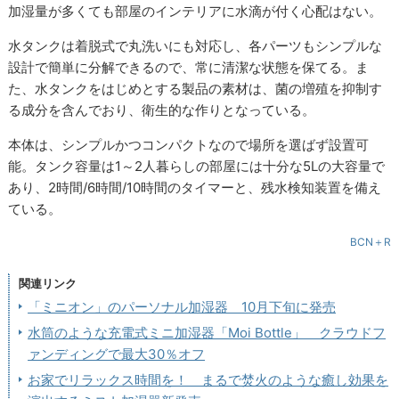
加湿量が多くても部屋のインテリアに水滴が付く心配はない。
水タンクは着脱式で丸洗いにも対応し、各パーツもシンプルな
設計で簡単に分解できるので、常に清潔な状態を保てる。ま
た、水タンクをはじめとする製品の素材は、菌の増殖を抑制す
る成分を含んでおり、衛生的な作りとなっている。
本体は、シンプルかつコンパクトなので場所を選ばず設置可
能。タンク容量は1～2人暮らしの部屋には十分な5Lの大容量で
あり、2時間/6時間/10時間のタイマーと、残水検知装置を備え
ている。
BCN＋R
関連リンク
「ミニオン」のパーソナル加湿器 10月下旬に発売
水筒のような充電式ミニ加湿器「Moi Bottle」 クラウドフ
ァンディングで最大30％オフ
お家でリラックス時間を！ まるで焚火のような癒し効果を