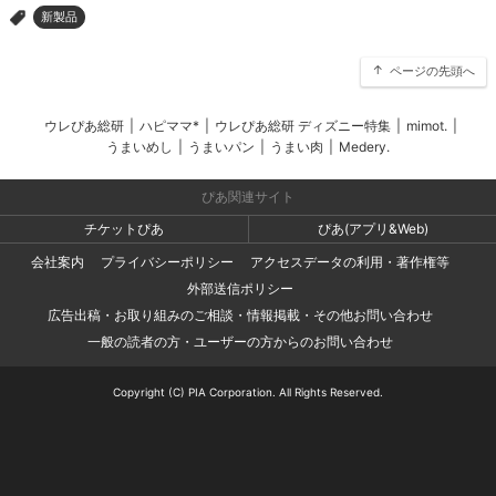
新製品
>
ページの先頭へ
ウレぴあ総研
|
ハピママ*
|
ウレぴあ総研 ディズニー特集
|
mimot.
|
うまいめし
|
うまいパン
|
うまい肉
|
Medery.
ぴあ関連サイト
チケットぴあ
ぴあ(アプリ&Web)
会社案内
プライバシーポリシー
アクセスデータの利用・著作権等
外部送信ポリシー
広告出稿・お取り組みのご相談・情報掲載・その他お問い合わせ
一般の読者の方・ユーザーの方からのお問い合わせ
Copyright (C) PIA Corporation. All Rights Reserved.