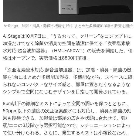
A-Stage、加湿・消臭・除菌の機能を1台にまとめた多機能加湿器の販売を開始
A-Stageは10月7日に、“うるおって、クリーン”をコンセプトに
加湿だけでなく除菌や消臭で空間を清潔に保てる「次亜塩素酸
水対応 超音波加湿器」（HMU-A50WT）の販売を開始した。価
格はオープンで、実勢価格は8800円前後。
「次亜塩素酸水対応 超音波加湿器」は、加湿・消臭・除菌の機
能を1台にまとめた多機能加湿器。多機能ながら、スペースに縛
られないコンパクトなサイズ感と、部屋に置きたくなるような
シンプルで空間になじむデザインを目指して開発されている。
8μm以下の微細なミストによって空間の潤いを保つとともに、
50ppm以下の濃度の次亜塩素酸水にも対応し、消臭と除菌の効
果も期待できる。加湿量は部屋の広さや状態に合わせて、強/
弱/エコの3段階から選択可能なので、シチュエーションによっ
て使い分けられる。さらに、発生するミストは小粒径なため、