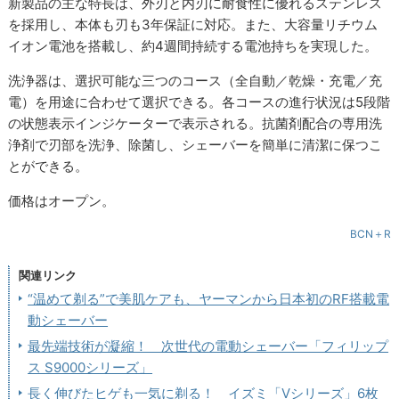
新製品の主な特長は、外刃と内刃に耐食性に優れるステンレス
を採用し、本体も刃も3年保証に対応。また、大容量リチウム
イオン電池を搭載し、約4週間持続する電池持ちを実現した。
洗浄器は、選択可能な三つのコース（全自動／乾燥・充電／充
電）を用途に合わせて選択できる。各コースの進行状況は5段階
の状態表示インジケーターで表示される。抗菌剤配合の専用洗
浄剤で刃部を洗浄、除菌し、シェーバーを簡単に清潔に保つこ
とができる。
価格はオープン。
BCN＋R
関連リンク
“温めて剃る”で美肌ケアも、ヤーマンから日本初のRF搭載電
動シェーバー
最先端技術が凝縮！ 次世代の電動シェーバー「フィリップ
ス S9000シリーズ」
長く伸びたヒゲも一気に剃る！ イズミ「Vシリーズ」6枚