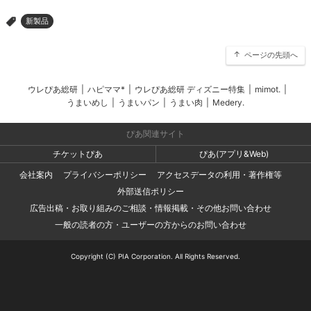
新製品
>
ページの先頭へ
ウレぴあ総研
|
ハピママ*
|
ウレぴあ総研 ディズニー特集
|
mimot.
|
うまいめし
|
うまいパン
|
うまい肉
|
Medery.
ぴあ関連サイト
チケットぴあ
ぴあ(アプリ&Web)
会社案内
プライバシーポリシー
アクセスデータの利用・著作権等
外部送信ポリシー
広告出稿・お取り組みのご相談・情報掲載・その他お問い合わせ
一般の読者の方・ユーザーの方からのお問い合わせ
Copyright (C) PIA Corporation. All Rights Reserved.