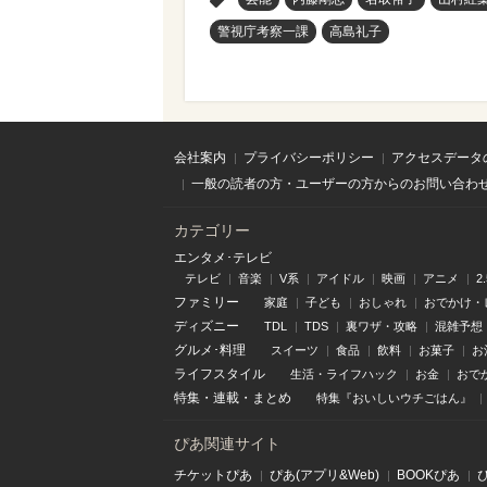
警視庁考察一課
高島礼子
会社案内
プライバシーポリシー
アクセスデータ
一般の読者の方・ユーザーの方からのお問い合わ
カテゴリー
エンタメ･テレビ
テレビ
音楽
V系
アイドル
映画
アニメ
2
ファミリー
家庭
子ども
おしゃれ
おでかけ・
ディズニー
TDL
TDS
裏ワザ・攻略
混雑予想
グルメ･料理
スイーツ
食品
飲料
お菓子
お
ライフスタイル
生活・ライフハック
お金
おで
特集
・
連載
・
まとめ
特集『おいしいウチごはん』
ぴあ関連サイト
チケットぴあ
ぴあ(アプリ&Web)
BOOKぴあ