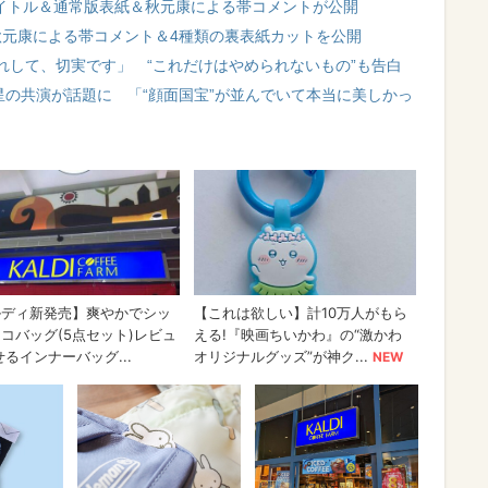
タイトル＆通常版表紙＆秋元康による帯コメントが公開
の秋元康による帯コメント＆4種類の裏表紙カットを公開
れして、切実です」 “これだけはやめられないもの”も告白
星の共演が話題に 「“顔面国宝”が並んでいて本当に美しかっ