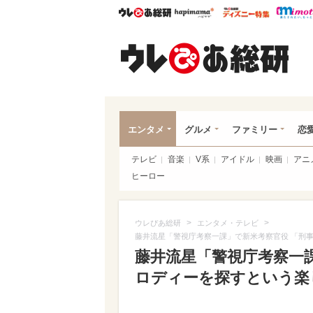
ウレぴあ総研
ハピママ*
ウレぴあ
ウレ
エンタメ
グルメ
ファミリー
恋
テレビ
音楽
V系
アイドル
映画
アニ
ヒーロー
>
>
ウレぴあ総研
エンタメ・テレビ
藤井流星「警視庁考察一課」で新米考察官役 「刑
藤井流星「警視庁考察一
ロディーを探すという楽