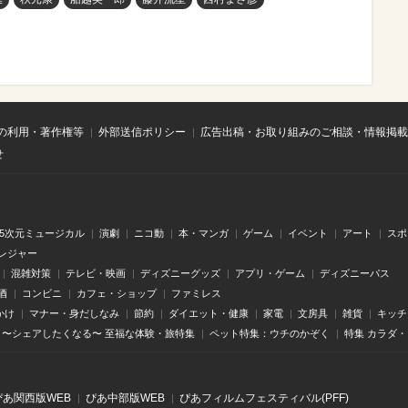
の利用・著作権等
外部送信ポリシー
広告出稿・お取り組みのご相談・情報掲載
せ
.5次元ミュージカル
演劇
ニコ動
本・マンガ
ゲーム
イベント
アート
スポ
レジャー
混雑対策
テレビ・映画
ディズニーグッズ
アプリ・ゲーム
ディズニーパス
酒
コンビニ
カフェ・ショップ
ファミレス
かけ
マナー・身だしなみ
節約
ダイエット・健康
家電
文房具
雑貨
キッチ
〜シェアしたくなる〜 至福な体験・旅特集
ペット特集：ウチのかぞく
特集 カラダ
ぴあ関⻄版WEB
ぴあ中部版WEB
ぴあフィルムフェスティバル(PFF)