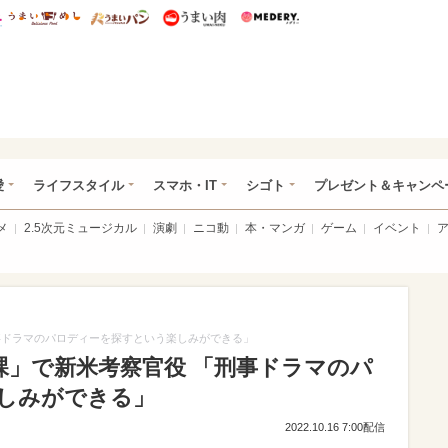
総研 ディズニー特集
mimot.
うまいめし
うまいパン
うまい肉
Medery.
ぴあ総研（うれぴあ）
愛
ライフスタイル
スマホ・IT
シゴト
プレゼント＆キャンペ
メ
2.5次元ミュージカル
演劇
ニコ動
本・マンガ
ゲーム
イベント
事ドラマのパロディーを探すという楽しみができる」
課」で新米考察官役 「刑事ドラマのパ
しみができる」
2022.10.16 7:00配信