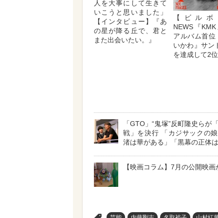
人を大事にして生きて
いこうと思いました」
【ビルボ
【インタビュー】『あ
NEWS『KM
の星が降る丘で、君と
アルバム首位
また出会いたい。』
いかわ』サン
を達成して2
「GTO」“鬼塚”反町隆史らが
戦」を決行 「カジサックの
渚は華がある」「黒幕の正体
【映画コラム】7月の公開映画
>
芸能
内藤剛志
名取裕子
山村紅