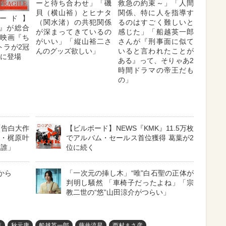
ーと待ち合わせ」「磯
救急の約束～」「人間
貝（横山裕）とヒナタ
関係、特に人を指導す
ード】
（関水渚）の共犯関係
るのはすごく難しいと
K』が総合
が深まってきているの
感じた」「船越英一郎
 映画『ち
がいい」「縦山裕二さ
さんが『刑事面に似て
トラが2冠
んのグッズ欲しい」
いると言われたことが
位に登場
ある』って、そりゃあ2
時間ドラマの帝王だも
の」
「告白大作
【ビルボード】NEWS『KMK』11.5万枚
娘・梶原叶
でアルバム・セールス首位獲得 葛葉が2
は誰」
位に続く
から
「一次元の挿し木」“唯”白石聖の正体が
判明し騒然 「車椅子だったよね」「宗
教二世の“悠”山田涼介がつらい」
葉
秋元康
船越英一郎
藤井流星
西村まさ彦