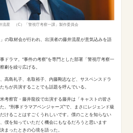
井流星 （C）「警視庁考察一課」製作委員会
課」の取材会が行われ、出演者の藤井流星が意気込みを語
ドラマ。“事件の考察”を専門とした部署「警視庁考察一
察劇を繰り広げる。
、高島礼子、名取裕子、内藤剛志など、サスペンスドラ
たちが共演することでも話題を呼んでいる。
米考察官・藤井龍役で出演する藤井は「キャストの皆さ
た。“刑事ドラマアベンジャーズ”で、まさにレジェンド級
だけることはすごくうれしいです。僕のことを知らない
、僕を知っていただく機会にもなるだろうと思います
決まったときの心境を語った。