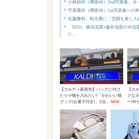
小林由依（櫻坂46）2nd写真集、
守屋麗奈（櫻坂46）1st写真集へ
佐藤勝利、秋元康に「空調を差し入
「DCU」横浜流星×藤井流星のＷ流
た」