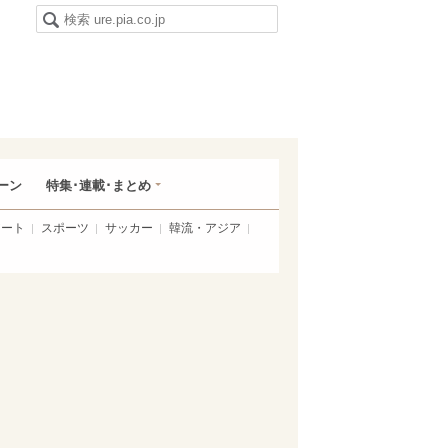
ーン
特集･連載･まとめ
アート
スポーツ
サッカー
韓流・アジア