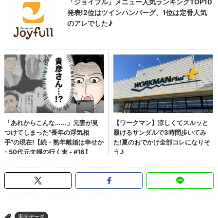
実売データ
>