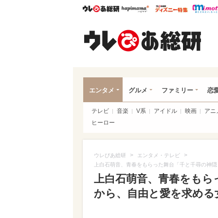
ウレぴあ総研
ハピママ*
ウレぴあ
ウレ
エンタメ
グルメ
ファミリー
恋
テレビ
音楽
V系
アイドル
映画
アニ
ヒーロー
>
>
ウレぴあ総研
エンタメ・テレビ
上白石萌音、青春をもらった舞台「千と千尋の神隠
上白石萌音、青春をもら
から、自由と愛を求める