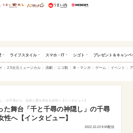
総研 ディズニー特集
mimot.
うまいめし
うまいパン
うまい肉
Medery.
ぴあ総研（うれぴあ）
愛
ライフスタイル
スマホ・IT
シゴト
プレゼント＆キャンペ
メ
2.5次元ミュージカル
演劇
ニコ動
本・マンガ
ゲーム
イベント
し」の千尋から、自由と愛を求める女性へ【インタビュー】
った舞台「千と千尋の神隠し」の千尋
女性へ【インタビュー】
2022.10.23 8:00配信