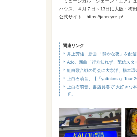
ミュージカル「ジェーン・エア」は、2
ハウス、４月７日～13日に大阪・梅
公式サイト https://janeeyre.jp/
関連リンク
井上芳雄、新曲 「静かな夜」を配
Ado、新曲「行方知れず」配信スタ
紅白歌合戦の司会に大泉洋、橋本環
上白石萌音、【『yattokosa』Tou
上白石萌音、書店員姿で“大好きな
す」