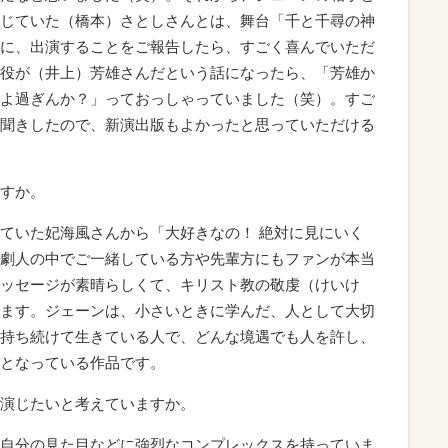
じていた（橋本）さとしさんとは、舞台「千と千尋の神
に、出演することをご報告したら、すごく喜んでいただ
役が（井上）芳雄さんだという話になったら、「芳雄か
よ過ぎんか？」っておっしゃっていました（笑）。すご
聞きしたので、新演出版もよかったと思っていただける
すか。
ていた妃海風さんから「大好きなの！ 絶対に見にいく
劇人の中でご一緒している方や先輩方にもファンが本当
ッセージが素晴らしくて、キリスト教の敬虔（けいけ
ます。ジェーンは、小さいときに学んだ、人として大切
持ち続けて生きている人で、どんな境遇でも人を許し、
となっている作品です。
演じたいと考えていますか。
自分の見た目などに強烈なコンプレックスを持っていま