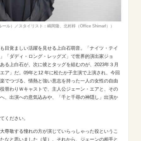
）／スタイリスト：嶋岡隆、北村梓（Office Shimarl））
も目覚ましい活躍を見せる上白石萌音。「ナイツ・テイ
」「ダディ・ロング・レッグズ」で世界的演出家ジョ
ある上白石が、次に彼とタッグを組むのが、2023年３月
ア」だ。09年と12 年に松たか子主演で上演され、今回
楽でつづる、情熱と強い意志を持った一人の女性の自由
役替わりＷキャストで、主人公ジェーン・エアと、その
へ、出演への意気込みや、「千と千尋の神隠し」出演か
てください。
大尊敬する憧れの方が演じていらっしゃった役というこ
たなと思いました（笑）。それから、ジェーンの相手と