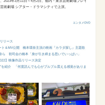
023年3月11日～4月2日、都内・東京芸術劇場プレイ
田芸術劇場 シアター・ドラマシティで上演。
エンタメOVO
信リリース
ート＆MV公開 橋本環奈主演の映画『カラダ探し』主題歌
奈ら 初司会の橋本「身が引き締まる思いでいっぱい」
r 2022】映像作品リリース決定
本”を紹介 「何度読んでも心がブルブル震える感覚がありま