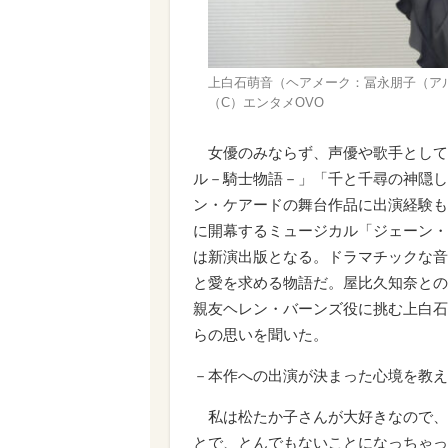
上白石萌音（ヘアメーク：冨永朋子（アルール
（C）エンタメOVO
女優のみならず、声優や歌手として
ル－騎士物語－」「千と千尋の神隠し
ン・ケアードの舞台作品に出演経験も
に開幕するミュージカル「ジェーン・エ
は新演出版となる。ドラマチックな音
と愛を求める物語だ。屋比久知奈との
親友ヘレン・バーンズ役に挑む上白石
らの思いを聞いた。
－本作への出演が決まった心境を教え
私は松たか子さんが大好きなので、
とで、とんでもないことになっちゃっ