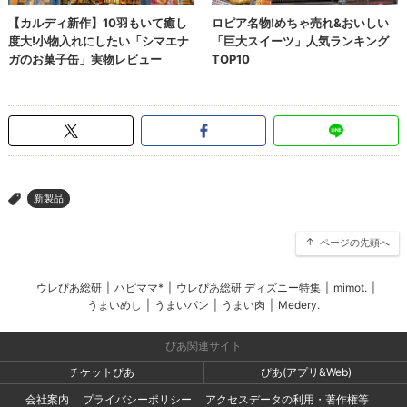
新製品
>
ページの先頭へ
ウレぴあ総研
|
ハピママ*
|
ウレぴあ総研 ディズニー特集
|
mimot.
|
うまいめし
|
うまいパン
|
うまい肉
|
Medery.
ぴあ関連サイト
チケットぴあ
ぴあ(アプリ&Web)
会社案内
プライバシーポリシー
アクセスデータの利用・著作権等