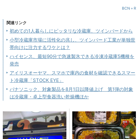
BCN＋R
関連リンク
初めての1人暮らしにピッタリな冷蔵庫、ツインバードから
小型冷蔵庫市場に活性化の兆し、ツインバード工業が単独世
帯向けに注力するワケとは？
ハイセンス、最短90分で急速製氷できる冷凍冷蔵庫5機種を
発売
アイリスオーヤマ、スマホで庫内の食材を確認できるスマー
ト冷蔵庫「STOCK EYE」
パナソニック、対象製品を8月1日以降値上げ 第1弾の対象
は冷蔵庫・卓上型食器洗い乾燥機ほか