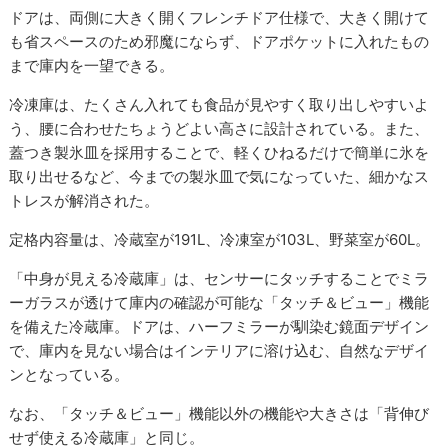
ドアは、両側に大きく開くフレンチドア仕様で、大きく開けて
も省スペースのため邪魔にならず、ドアポケットに入れたもの
まで庫内を一望できる。
冷凍庫は、たくさん入れても食品が見やすく取り出しやすいよ
う、腰に合わせたちょうどよい高さに設計されている。また、
蓋つき製氷皿を採用することで、軽くひねるだけで簡単に氷を
取り出せるなど、今までの製氷皿で気になっていた、細かなス
トレスが解消された。
定格内容量は、冷蔵室が191L、冷凍室が103L、野菜室が60L。
「中身が見える冷蔵庫」は、センサーにタッチすることでミラ
ーガラスが透けて庫内の確認が可能な「タッチ＆ビュー」機能
を備えた冷蔵庫。ドアは、ハーフミラーが馴染む鏡面デザイン
で、庫内を見ない場合はインテリアに溶け込む、自然なデザイ
ンとなっている。
なお、「タッチ＆ビュー」機能以外の機能や大きさは「背伸び
せず使える冷蔵庫」と同じ。