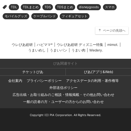
TDL
TDLまとめ
TDS
TDSまとめ
disneygoods
スマホ
>
モバイルグッズ
ケーブルバンド
フィギュアセット
ページの先頭へ
ウレぴあ総研
|
ハピママ*
|
ウレぴあ総研 ディズニー特集
|
mimot.
|
うまいめし
|
うまいパン
|
うまい肉
|
Medery.
ぴあ関連サイト
チケットぴあ
ぴあ(アプリ&Web)
会社案内
プライバシーポリシー
アクセスデータの利用・著作権等
外部送信ポリシー
広告出稿・お取り組みのご相談・情報掲載・その他お問い合わせ
一般の読者の方・ユーザーの方からのお問い合わせ
Copyright (C) PIA Corporation. All Rights Reserved.