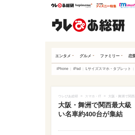
ウレぴあ総研
ハピママ*
ウレぴあ
ウレ
エンタメ
グルメ
ファミリー
恋
iPhone
iPad
Lサイズスマホ・タブレット
>
>
ウレぴあ総研
スマホ・IT
大阪・舞洲で関西
大阪・舞洲で関西最大級「
い名車約400台が集結