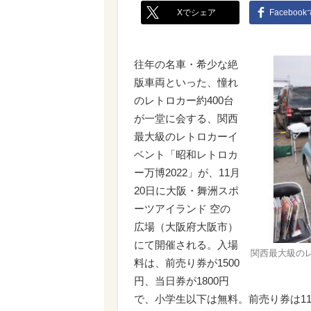
Xでシェア
Faceboo
往年の名車・希少な絶
版車両といった、憧れ
のレトロカー約400台
が一堂に会する、関西
最大級のレトロカーイ
ベント「昭和レトロカ
ー万博2022」が、11月
20日に大阪・舞洲スポ
ーツアイランド 空の
広場（大阪府大阪市）
にて開催される。入場
関西最大級のレ
料は、前売り券が1500
円、当日券が1800円
で、小学生以下は無料。前売り券は11