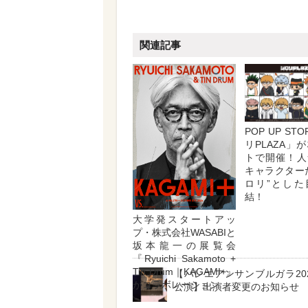
関連記事
POP UP ST
リPLAZA」
トで開催！人
キャラクター
ロリ”とした
結！
大学発スタートアッ
プ・株式会社WASABIと
坂本龍一の展覧会
『Ryuichi Sakamoto +
Tin Drum｜KAGAMI+』
【バレエアンサンブルガラ20
がコラボレーション
公演】出演者変更のお知らせ