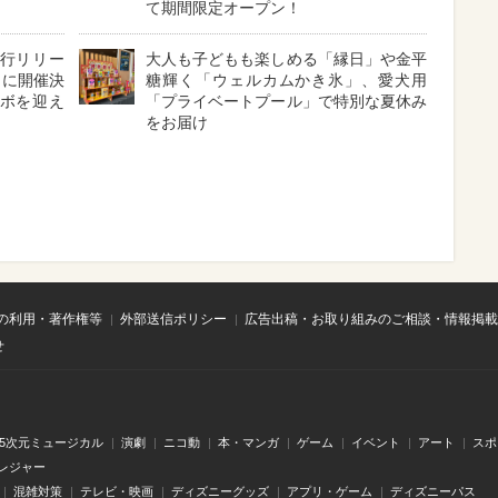
て期間限定オープン！
V』先行リリー
大人も子どもも楽しめる「縁日」や金平
日に開催決
糖輝く「ウェルカムかき氷」、愛犬用
ハイボを迎え
「プライベートプール」で特別な夏休み
。
をお届け
の利用・著作権等
外部送信ポリシー
広告出稿・お取り組みのご相談・情報掲載
せ
.5次元ミュージカル
演劇
ニコ動
本・マンガ
ゲーム
イベント
アート
スポ
レジャー
混雑対策
テレビ・映画
ディズニーグッズ
アプリ・ゲーム
ディズニーパス