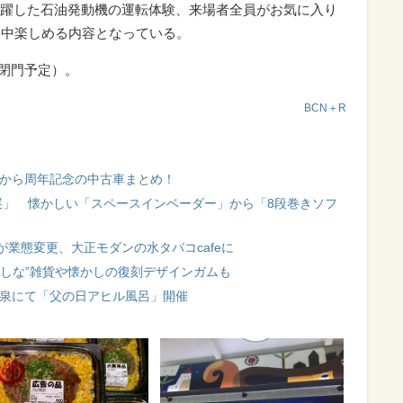
躍した石油発動機の運転体験、来場者全員がお気に入り
日中楽しめる内容となっている。
時閉門予定）。
BCN＋R
売から周年記念の中古車まとめ！
展」 懐かしい「スペースインベーダー」から「8段巻きソフ
業態変更、大正モダンの水タバコcafeに
かしな”雑貨や懐かしの復刻デザインガムも
温泉にて「父の日アヒル風呂」開催