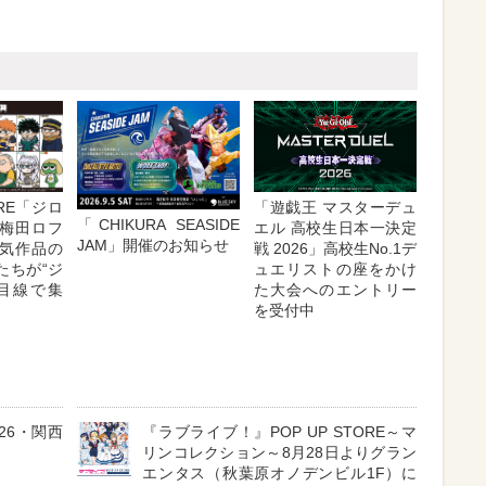
「遊戯王 マスターデュ
ORE「ジロ
「CHIKURA SEASIDE
エル 高校生日本一決定
が梅田ロフ
JAM」開催のお知らせ
戦 2026」高校生No.1デ
気作品の
ュエリストの座をかけ
たちが“ジ
た大会へのエントリー
目線で集
を受付中
26・関西
『ラブライブ！』POP UP STORE～マ
リンコレクション～8月28日よりグラン
エンタス（秋葉原オノデンビル1F）に