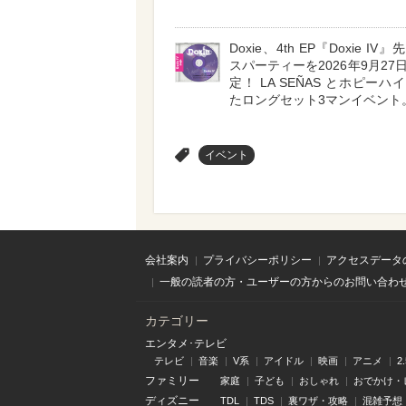
Doxie、4th EP『Doxie I
スパーティーを2026年9月27
定！ LA SEÑAS とホピー
たロングセット3マンイベント
>
イベント
会社案内
プライバシーポリシー
アクセスデータ
一般の読者の方・ユーザーの方からのお問い合わ
カテゴリー
エンタメ･テレビ
テレビ
音楽
V系
アイドル
映画
アニメ
2
ファミリー
家庭
子ども
おしゃれ
おでかけ・
ディズニー
TDL
TDS
裏ワザ・攻略
混雑予想