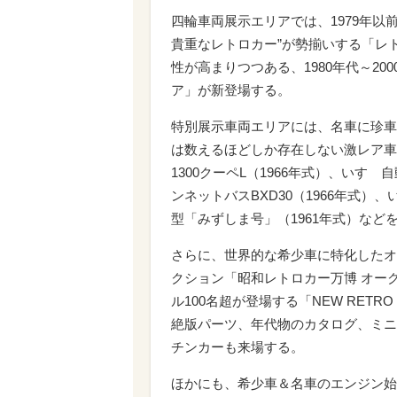
四輪車両展示エリアでは、1979年以
貴重なレトロカー”が勢揃いする「レ
性が高まりつつある、1980年代～2
ア」が新登場する。
特別展示車両エリアには、名車に珍車
は数えるほどしか存在しない激レア車
1300クーペL（1966年式）、いすゞ
ンネットバスBXD30（1966年式）
型「みずしま号」（1961年式）など
さらに、世界的な希少車に特化したオ
クション「昭和レトロカー万博 オーク
ル100名超が登場する「NEW RETR
絶版パーツ、年代物のカタログ、ミニ
チンカーも来場する。
ほかにも、希少車＆名車のエンジン始