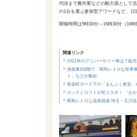
代頃まで農作業などの動力源として活
の1台を選ぶ参加型アワードなど、1
開催時間は9時30分～15時30分（16
関連リンク
2021年のアニバーサリー車は？販
池袋東武8階で「昭和レトロな世界
ト」などが集結
有楽町ガード下の「まんぷく食堂」が
ロッテとロフトが初コラボ！ “お
昭和レトロな温泉銭湯 埼玉・玉川