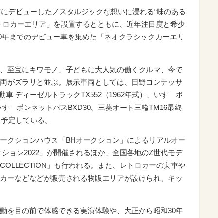
前にデビューしたノスタルジックな想いに浸れる“味のある
トロカーエリア」を設置するとともに、近年注目度と希少
000年までのデビュー車を集めた「ネオクラシックカーエリ
、至宝にキワモノ、子どもに大人気の働くクルマ、今で
両がズラリと並ぶ。展示車両としては、日野コンテッサ
自動車 ディーゼルトラックTX552（1962年式）、いすゞボ
、いすゞボンネットバスBXD30、三菱オート三輪TM16最終
を予定している。
ークションハウス「BHオークション」によるリアルオー
ション2022」が開催されるほか、全国各地のZ世代モデ
O COLLECTION」も行われる。また、レトロカーの実車や
カーなどなどが販売される物販エリアが設けられ、キッ
動を目の前で体感できる実演体験や、大正から昭和30年