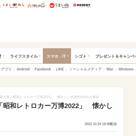
総研 ディズニー特集
mimot.
うまいめし
うまいパン
うまい肉
Medery.
ぴあ総研（うれぴあ）
愛
ライフスタイル
スマホ・IT
シゴト
プレゼント＆キャンペ
アプリ
Android
Facebook
LINE
ソーシャルメディア
Mac
Windows
最大級「昭和レトロカー万博2022」 懐かしい名車約400台が集結
昭和レトロカー万博2022」 懐かし
2022.10.24 19:30配信