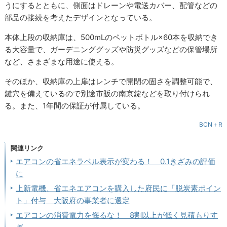
うにするとともに、側面はドレーンや電送カバー、配管などの
部品の接続を考えたデザインとなっている。
本体上段の収納庫は、500mLのペットボトル×60本を収納でき
る大容量で、ガーデニンググッズや防災グッズなどの保管場所
など、さまざまな用途に使える。
そのほか、収納庫の上扉はレンチで開閉の固さを調整可能で、
鍵穴を備えているので別途市販の南京錠などを取り付けられ
る。また、1年間の保証が付属している。
BCN＋R
関連リンク
エアコンの省エネラベル表示が変わる！ 0.1きざみの評価
に
上新電機、省エネエアコンを購入した府民に「脱炭素ポイン
ト」付与 大阪府の事業者に選定
エアコンの消費電力を侮るな！ 8割以上が低く見積もりす