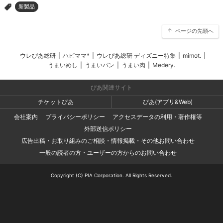
新製品
>
ページの先頭へ
ウレぴあ総研
|
ハピママ*
|
ウレぴあ総研 ディズニー特集
|
mimot.
|
うまいめし
|
うまいパン
|
うまい肉
|
Medery.
ぴあ関連サイト
チケットぴあ
ぴあ(アプリ&Web)
会社案内
プライバシーポリシー
アクセスデータの利用・著作権等
外部送信ポリシー
広告出稿・お取り組みのご相談・情報掲載・その他お問い合わせ
一般の読者の方・ユーザーの方からのお問い合わせ
Copyright (C) PIA Corporation. All Rights Reserved.