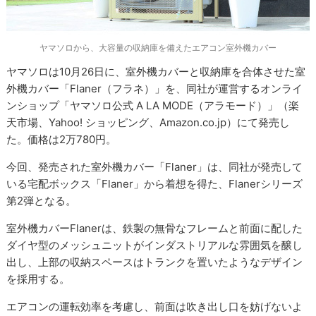
ヤマソロから、大容量の収納庫を備えたエアコン室外機カバー
ヤマソロは10月26日に、室外機カバーと収納庫を合体させた室
外機カバー「Flaner（フラネ）」を、同社が運営するオンライ
ンショップ「ヤマソロ公式 A LA MODE（アラモード）」（楽
天市場、Yahoo! ショッピング、Amazon.co.jp）にて発売し
た。価格は2万780円。
今回、発売された室外機カバー「Flaner」は、同社が発売して
いる宅配ボックス「Flaner」から着想を得た、Flanerシリーズ
第2弾となる。
室外機カバーFlanerは、鉄製の無骨なフレームと前面に配した
ダイヤ型のメッシュニットがインダストリアルな雰囲気を醸し
出し、上部の収納スペースはトランクを置いたようなデザイン
を採用する。
エアコンの運転効率を考慮し、前面は吹き出し口を妨げないよ