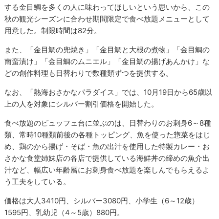
する金目鯛を多くの人に味わってほしいという思いから、この
秋の観光シーズンに合わせ期間限定で食べ放題メニューとして
用意した。制限時間は82分。
また、「金目鯛の兜焼き」「金目鯛と大根の煮物」「金目鯛の
南蛮漬け」「金目鯛のムニエル」「金目鯛の揚げあんかけ」な
どの創作料理も日替わりで数種類ずつを提供する。
なお、「熱海おさかなパラダイス」では、10月19日から65歳以
上の人を対象にシルバー割引価格を開始した。
食べ放題のビュッフェ台に並ぶのは、日替わりのお刺身6～8種
類、常時10種類前後の各種トッピング、魚を使った惣菜をはじ
め、鶏のから揚げ・そば・魚の出汁を使用した特製カレー・お
さかな食堂姉妹店の各店で提供している海鮮丼の締めの魚介出
汁など、幅広い年齢層にお刺身食べ放題を楽しんでもらえるよ
う工夫をしている。
価格は大人3410円、シルバー3080円、小学生（6～12歳）
1595円、乳幼児（4～5歳）880円。