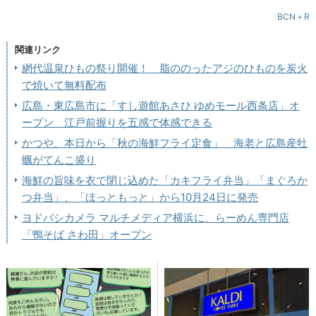
BCN＋R
関連リンク
網代温泉ひもの祭り開催！ 脂ののったアジのひものを炭火
で焼いて無料配布
広島・東広島市に「すし遊館あさひ ゆめモール西条店」オ
ープン 江戸前握りを五感で体感できる
かつや、本日から「秋の海鮮フライ定食」 海老と広島産牡
蠣がてんこ盛り
海鮮の旨味を衣で閉じ込めた「カキフライ弁当」「まぐろか
つ弁当」、「ほっともっと」から10月24日に発売
ヨドバシカメラ マルチメディア横浜に、らーめん専門店
「鴨そば さわ田」オープン