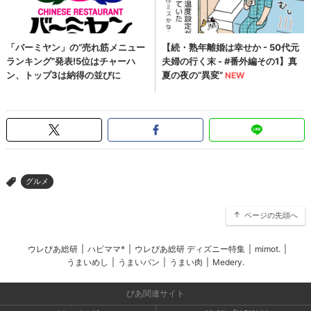
グルメ
>
ページの先頭へ
ウレぴあ総研
|
ハピママ*
|
ウレぴあ総研 ディズニー特集
|
mimot.
|
うまいめし
|
うまいパン
|
うまい肉
|
Medery.
ぴあ関連サイト