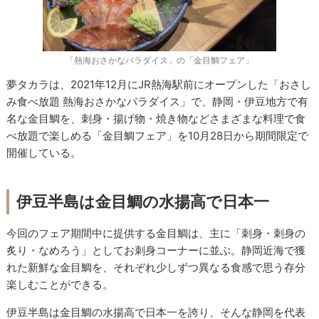
「熱海おさかなパラダイス」の「金目鯛フェア」
夢タカラは、2021年12月にJR熱海駅前にオープンした「おさし
み食べ放題 熱海おさかなパラダイス」で、静岡・伊豆地方で有
名な金目鯛を、刺身・揚げ物・焼き物などさまざまな料理で食
べ放題で楽しめる「金目鯛フェア」を10月28日から期間限定で
開催している。
伊豆半島は金目鯛の水揚高で日本一
今回のフェア期間中に提供する金目鯛は、主に「刺身・刺身の
炙り・なめろう」としてお刺身コーナーに並ぶ。静岡近海で獲
れた新鮮な金目鯛を、それぞれ少しずつ異なる食感で思う存分
楽しむことができる。
伊豆半島は金目鯛の水揚高で日本一を誇り、そんな静岡を代表