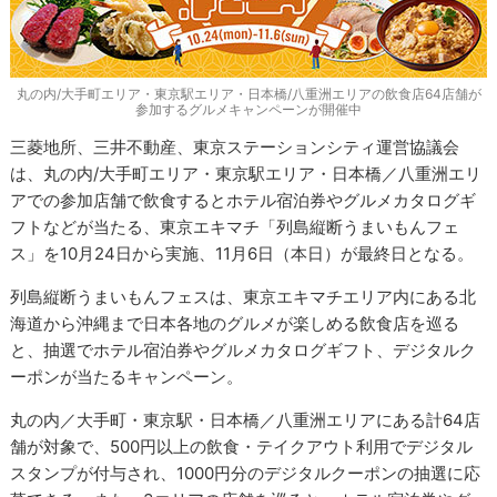
丸の内/大手町エリア・東京駅エリア・日本橋/八重洲エリアの飲食店64店舗が
参加するグルメキャンペーンが開催中
三菱地所、三井不動産、東京ステーションシティ運営協議会
は、丸の内/大手町エリア・東京駅エリア・日本橋／八重洲エリ
アでの参加店舗で飲食するとホテル宿泊券やグルメカタログギ
フトなどが当たる、東京エキマチ「列島縦断うまいもんフェ
ス」を10月24日から実施、11月6日（本日）が最終日となる。
列島縦断うまいもんフェスは、東京エキマチエリア内にある北
海道から沖縄まで日本各地のグルメが楽しめる飲食店を巡る
と、抽選でホテル宿泊券やグルメカタログギフト、デジタルク
ーポンが当たるキャンペーン。
丸の内／大手町・東京駅・日本橋／八重洲エリアにある計64店
舗が対象で、500円以上の飲食・テイクアウト利用でデジタル
スタンプが付与され、1000円分のデジタルクーポンの抽選に応