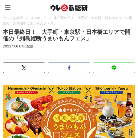
ウレぴあ総研（うれぴあ）
ウレぴあ総研
>
スマホ・IT
>
本日最終日！ 大手町・東京駅・日本橋エリアで開
催の「列島縦断うまいもんフェス」
本日最終日！ 大手町・東京駅・日本橋エリアで開
催の「列島縦断うまいもんフェス」
2022.11.6 6:00配信