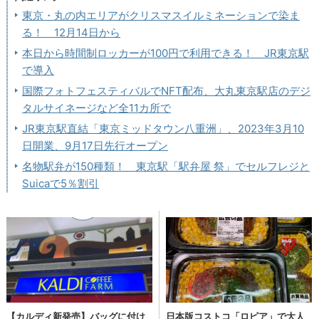
東京・丸の内エリアがクリスマスイルミネーションで染ま
る！ 12月14日から
本日から時間制ロッカーが100円で利用できる！ JR東京駅
で導入
国際フォトフェスティバルでNFT配布、大丸東京駅店のデジ
タルサイネージなど全11カ所で
JR東京駅直結「東京ミッドタウン八重洲」、2023年3月10
日開業、9月17日先行オープン
名物駅弁が150種類！ 東京駅「駅弁屋 祭」でセルフレジと
Suicaで5％割引