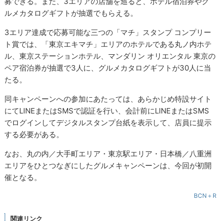
募できる。また、3エリアの店舗を巡ると、ホテル宿泊券やグ
ルメカタログギフトが抽選でもらえる。
3エリア達成で応募可能な三つの「マチ」スタンプ コンプリー
ト賞では、「東京エキマチ」エリアのホテルである丸ノ内ホテ
ル、東京ステーションホテル、マンダリン オリエンタル 東京の
ペア宿泊券が抽選で3人に、グルメカタログギフトが30人に当
たる。
同キャンペーンへの参加にあたっては、あらかじめ特設サイト
にてLINEまたはSMSで認証を行い、会計前にLINEまたはSMS
でログインしてデジタルスタンプ台紙を表示して、店員に提示
する必要がある。
なお、丸の内／大手町エリア・東京駅エリア・日本橋／八重洲
エリアをひとつなぎにしたグルメキャンペーンは、今回が初開
催となる。
BCN＋R
関連リンク