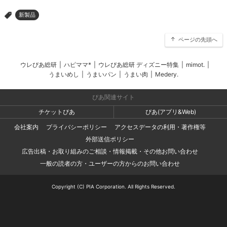
新製品
>
ページの先頭へ
ウレぴあ総研
|
ハピママ*
|
ウレぴあ総研 ディズニー特集
|
mimot.
|
うまいめし
|
うまいパン
|
うまい肉
|
Medery.
ぴあ関連サイト
チケットぴあ
ぴあ(アプリ&Web)
会社案内
プライバシーポリシー
アクセスデータの利用・著作権等
外部送信ポリシー
広告出稿・お取り組みのご相談・情報掲載・その他お問い合わせ
一般の読者の方・ユーザーの方からのお問い合わせ
Copyright (C) PIA Corporation. All Rights Reserved.