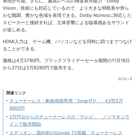
表現が可能。さらに、最高レベルの輝度表示能力「Dolby
Vision」技術にも対応しているので、より大きな明暗差や滑ら
かな階調、豊かな色域を表現できる。Dolby Atomosに対応した
スピーカーと接続すれば、立体音響による臨場感あるサウンド
が楽しめる。
HDMI入力は、ゲーム機、パソコンなどを同時に四つまでつなげ
ることができる。
価格は4万3780円。ブラックフライデーセール期間の11月18日
から27日は3万8280円で販売する。
BCN＋R
関連リンク
チューナーレス・動画視聴専用「SmartTV」、43型3万
9900円
2万円台からのチューナーレスの「テレビ」 ノジマオンラ
インで販売開始
エディオン、国内初のGoogle TV搭載「チューナーレス