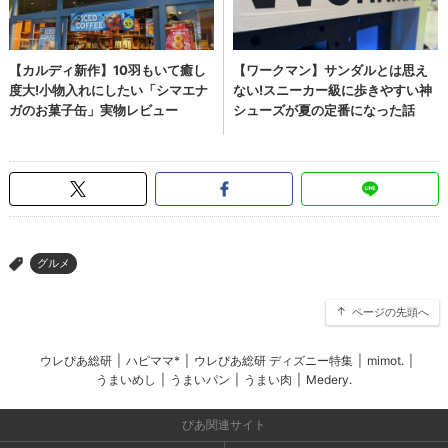
グルメ
>
ページの先頭へ
ウレぴあ総研
|
ハピママ*
|
ウレぴあ総研 ディズニー特集
|
mimot.
|
うまいめし
|
うまいパン
|
うまい肉
|
Medery.
ぴあ関連サイト