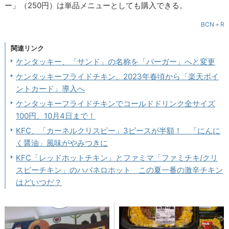
ー」（250円）は単品メニューとしても購入できる。
BCN＋R
関連リンク
ケンタッキー、「サンド」の名称を「バーガー」へと変更
ケンタッキーフライドチキン、2023年春頃から「楽天ポイ
ントカード」導入へ
ケンタッキーフライドチキンでコールドドリンク全サイズ
100円、10月4日まで！
KFC、「カーネルクリスピー」3ピースが半額！ 「にんに
く醤油」風味がやみつきに
KFC「レッドホットチキン」とファミマ「ファミチキ/クリ
スピーチキン」のハバネロホット この夏一番の激辛チキン
はどいつだ？