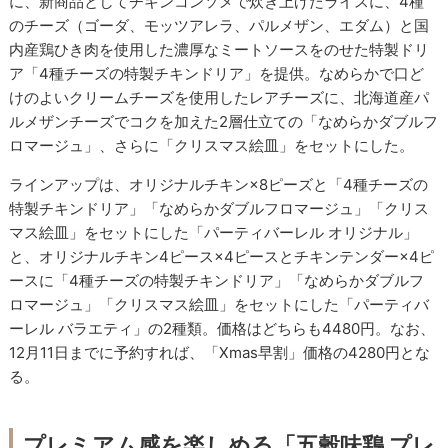
に、新商品としてチキンコンソメで炊き上げたライスに、4種
のチーズ（ゴーダ、モッツアレラ、パルメザン、エダム）と国
内産鶏ひき肉を使用した濃厚なミートソースをのせた特製ドリ
ア「4種チーズの特製チキンドリア」を提供。なめらかで口ど
けのよいクリームチーズを使用したレアチーズに、北海道産パ
ルメザンチーズでコクを加えた2層仕立ての「なめらかダブルフ
ロマージュ」、さらに「クリスマス絵皿」をセットにした。
ラインアップは、オリジナルチキン×8ピーズと「4種チーズの
特製チキンドリア」「なめらかダブルフロマージュ」「クリス
マス絵皿」をセットにした「パーティバーレル オリジナル」
と、オリジナルチキン4ピース×4ピースとチキンテンダー×4ピ
ースに「4種チーズの特製チキンドリア」「なめらかダブルフ
ロマージュ」「クリスマス絵皿」をセットにした「パーティバ
ーレル バラエティ」の2種類。価格はどちらも4480円。なお、
12月11日までに予約すれば、「Xmas早割」価格の4280円とな
る。
プレミアム感を楽しめる「五穀味鶏 プレ