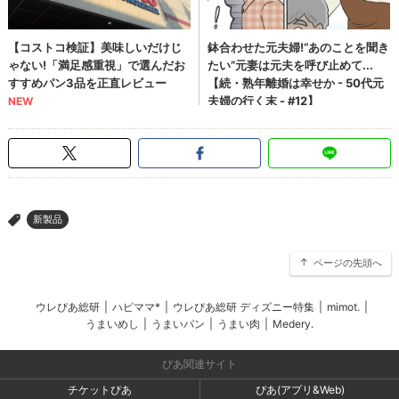
新製品
>
ページの先頭へ
ウレぴあ総研
|
ハピママ*
|
ウレぴあ総研 ディズニー特集
|
mimot.
|
うまいめし
|
うまいパン
|
うまい肉
|
Medery.
ぴあ関連サイト
チケットぴあ
ぴあ(アプリ&Web)