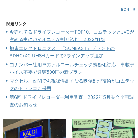
BCN＋R
関連リンク
今売れてるドライブレコーダーTOP10、コムテックとJVCが
占める中にパイオニアが割り込む 2022/11/3
旭東エレクトロニクス、「SUNEAST」ブランドの
SDHC/XC UHS-Iカードで7ラインアップ追加
白ナンバー社用車のアルコールチェック義務化対応 車載デ
バイス不要で月額500円の新プラン
マクセル、夜間でも視認性高くなる映像処理技術がコムテッ
クのドラレコに採用
第6回 ドライブレコーダー利用調査、2022年5月乗合企画調
査のお知らせ