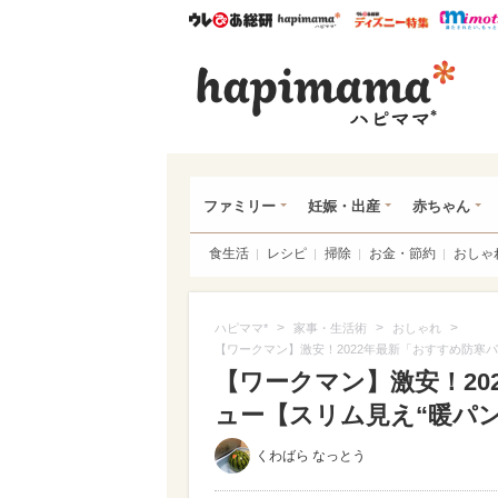
ウレぴあ総研
ハピママ*
ウレぴあ
ハピ
ファミリー
妊娠・出産
赤ちゃん
食生活
レシピ
掃除
お金・節約
おしゃ
>
>
>
ハピママ*
家事・生活術
おしゃれ
【ワークマン】激安！2022年最新「おすすめ防寒
【ワークマン】激安！20
ュー【スリム見え“暖パン
くわばら なっとう