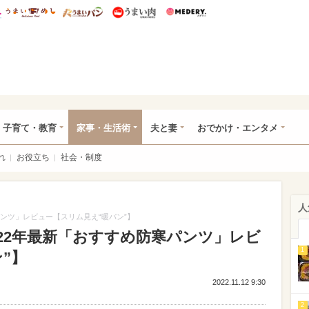
総研 ディズニー特集
mimot.
うまいめし
うまいパン
うまい肉
Medery.
ママ*
子育て・教育
家事・生活術
夫と妻
おでかけ・エンタメ
れ
お役立ち
社会・制度
人
パンツ」レビュー【スリム見え“暖パン”】
22年最新「おすすめ防寒パンツ」レビ
1
”】
2022.11.12 9:30
2