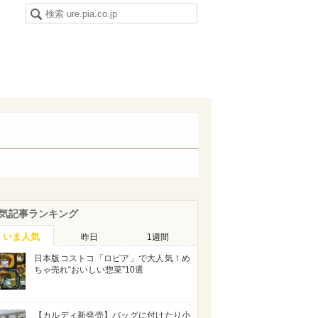
気記事ランキング
いま人気
昨日
1週間
日本版コストコ「ロピア」で大人気！め
ちゃ売れ“おいしい惣菜”10選
【カルディ新発売】バッグに付けたり小