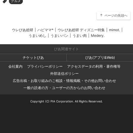
グルメ
>
ページの先頭へ
ウレぴあ総研
|
ハピママ*
|
ウレぴあ総研 ディズニー特集
|
mimot.
|
うまいめし
|
うまいパン
|
うまい肉
|
Medery.
ぴあ関連サイト
チケットぴあ
ぴあ(アプリ&Web)
会社案内
プライバシーポリシー
アクセスデータの利用・著作権等
外部送信ポリシー
広告出稿・お取り組みのご相談・情報掲載・その他お問い合わせ
一般の読者の方・ユーザーの方からのお問い合わせ
Copyright (C) PIA Corporation. All Rights Reserved.