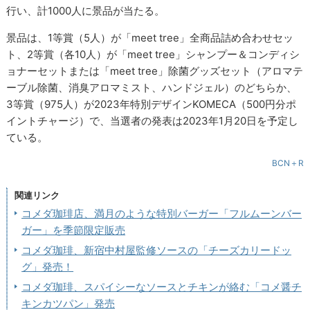
行い、計1000人に景品が当たる。
景品は、1等賞（5人）が「meet tree」全商品詰め合わせセッ
ト、2等賞（各10人）が「meet tree」シャンプー＆コンディシ
ョナーセットまたは「meet tree」除菌グッズセット（アロマテ
ーブル除菌、消臭アロマミスト、ハンドジェル）のどちらか、
3等賞（975人）が2023年特別デザインKOMECA（500円分ポ
イントチャージ）で、当選者の発表は2023年1月20日を予定し
ている。
BCN＋R
関連リンク
コメダ珈琲店、満月のような特別バーガー「フルムーンバー
ガー」を季節限定販売
コメダ珈琲、新宿中村屋監修ソースの「チーズカリードッ
グ」発売！
コメダ珈琲、スパイシーなソースとチキンが絡む「コメ醤チ
キンカツパン」発売