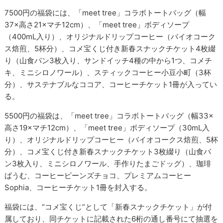
7500円の福袋には、「meet tree」コラボトートバッグ（幅
37×高さ21×マチ12cm）、「meet tree」ボディソープ
（400mL入り）、オリジナルドリップコーヒー（バイオコーク
ス焙煎、5杯分）、コメ宝くじ付き新春スナックチケット4枚綴
り（山食パン3枚入り、サンドイッチ4種の中から1つ、コメチ
キ、ミニシロノワール）、スティックコーヒー小豆小町（3杯
分）、サステナブルなココア、コーヒーチケット1冊が入ってい
る。
5500円の福袋は、「meet tree」コラボトートバッグ（幅33×
高さ19×マチ12cm）、「meet tree」ボディソープ（30mL入
り）、オリジナルドリップコーヒー（バイオコークス焙煎、5杯
分）、コメ宝くじ付き新春スナックチケット3枚綴り（山食パ
ン3枚入り、ミニシロノワール、手作りたまごドッグ）、珈琲
ばうむ、コーヒービーンズチョコ、プレミアムコーヒー
Sophia、コーヒーチケット1冊を封入する。
福袋には、“コメ宝くじ”として「新春スナックチケット」が付
属しており、同チケットに記載された6桁の通し番号にて抽選を