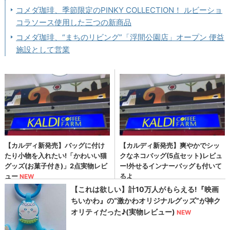
コメダ珈琲、季節限定のPINKY COLLECTION！ ルビーショ
コラソース使用した三つの新商品
コメダ珈琲、“まちのリビング”「浮間公園店」オープン 便益
施設として営業